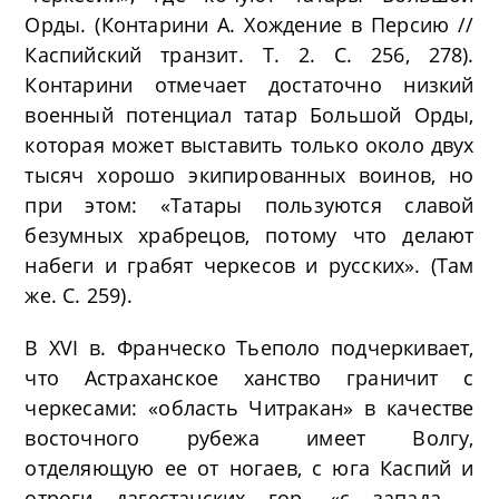
Орды. (Контарини А. Хождение в Персию //
Каспийский транзит. Т. 2. С. 256, 278).
Контарини отмечает достаточно низкий
военный потенциал татар Большой Орды,
которая может выставить только около двух
тысяч хорошо экипированных воинов, но
при этом: «Татары пользуются славой
безумных храбрецов, потому что делают
набеги и грабят черкесов и русских». (Там
же. С. 259).
В XVI в. Франческо Тьеполо подчеркивает,
что Астраханское ханство граничит с
черкесами: «область Читракан» в качестве
восточного рубежа имеет Волгу,
отделяющую ее от ногаев, с юга Каспий и
отроги дагестанских гор, «с запада –