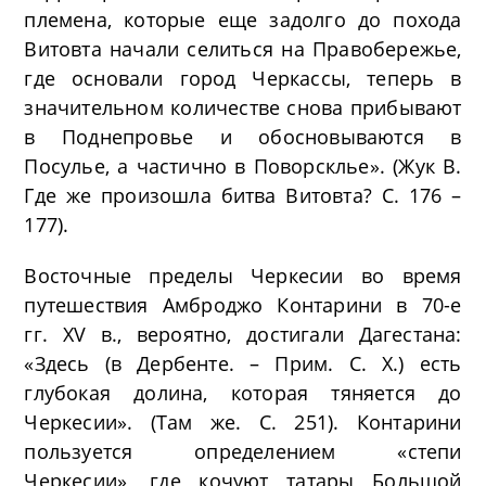
племена, которые еще задолго до похода
Витовта начали селиться на Правобережье,
где основали город Черкассы, теперь в
значительном количестве снова прибывают
в Поднепровье и обосновываются в
Посулье, а частично в Поворсклье». (Жук В.
Где же произошла битва Витовта? С. 176 –
177).
Восточные пределы Черкесии во время
путешествия Амброджо Контарини в 70-е
гг. XV в., вероятно, достигали Дагестана:
«Здесь (в Дербенте. – Прим. С. Х.) есть
глубокая долина, которая тяняется до
Черкесии». (Там же. С. 251). Контарини
пользуется определением «степи
Черкесии», где кочуют татары Большой