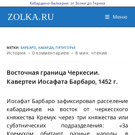
Кабардино-Балкария: от Золки до Терека
ZOLKA.RU
Меню
МЕТКИ
:
БАРБАРО
,
КАБАРДА
,
ПЯТИГОРЬЕ
История
0 комментариев
8 мин. чтения
Восточная граница Черкесии.
Кавертеи Иосафата Барбаро, 1452 г.
Иосафат Барбаро зафиксировал расселение
кабардинцев на восток от черкесского
княжества Кремук через три княжества или
субэтнических подразделения: «За
Кремухом обитают разные народы, в