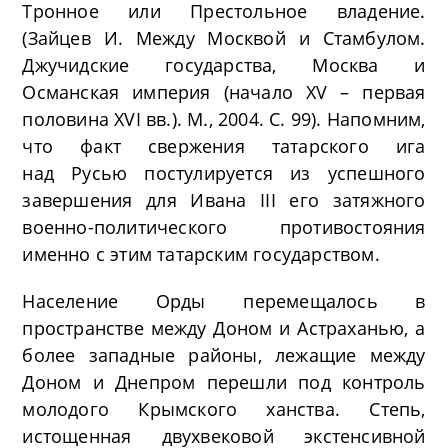
Тронное или Престольное владение.
(Зайцев И. Между Москвой и Стамбулом.
Джучидские государства, Москва и
Османская империя (начало XV – первая
половина XVI вв.). М., 2004. С. 99). Напомним,
что факт свержения татарского ига
над Русью постулируется из успешного
завершения для Ивана III его затяжного
военно-политического противостояния
именно с этим татарским государством.
Население Орды перемещалось в
пространстве между Доном и Астраханью, а
более западные районы, лежащие между
Доном и Днепром перешли под контроль
молодого Крымского ханства. Степь,
истощенная двухвековой экстенсивной