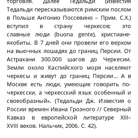
торговля. Далее Тедальди (известия
Тедальди пересказываются римским послом
в Польше Антонио Поссевино – Прим. С.Х.)
вступил в страну черкесов; это
славные люди (buona gente), христиане-
якобиты. В 7 дней они провели его верхом
на вьючных лошадях до границ Персии. От
Астрахани 300.000 шагов до Черкесии.
Земли около Каспийского моря населяют
черкесы и живут до границ Персии… А в
Москве есть люди, умеющие говорить по-
черкесски, а черкесский язык особенный и
своеобразный». (Тедальди Дж. Известия о
России времен Ивана Грозного // Северный
Кавказ в европейской литературе XIII–
XVIII веков. Нальчик, 2006. С. 42).