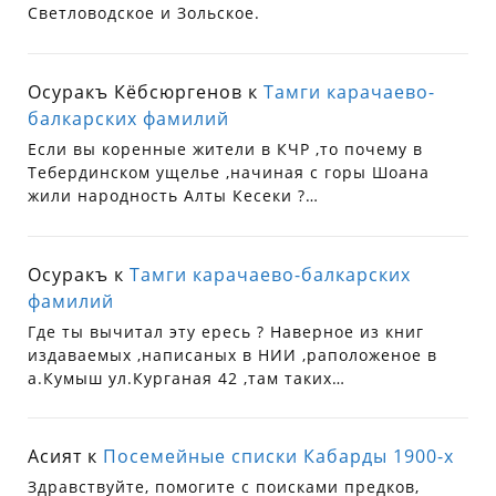
Светловодское и Зольское.
Осуракъ Кёбсюргенов
к
Тамги карачаево-
балкарских фамилий
Если вы коренные жители в КЧР ,то почему в
Тебердинском ущелье ,начиная с горы Шоана
жили народность Алты Кесеки ?…
Осуракъ
к
Тамги карачаево-балкарских
фамилий
Где ты вычитал эту ересь ? Наверное из книг
издаваемых ,написаных в НИИ ,раположеное в
а.Кумыш ул.Курганая 42 ,там таких…
Асият
к
Посемейные списки Кабарды 1900-х
Здравствуйте, помогите с поисками предков,