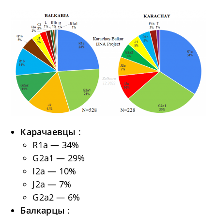
Карачаевцы
:
R1a — 34%
G2a1 — 29%
I2a — 10%
J2a — 7%
G2a2 — 6%
Балкарцы
: