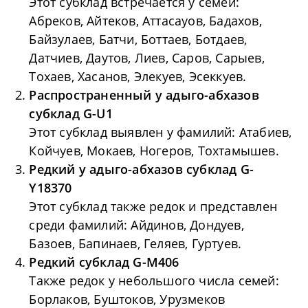
Этот субклад встречается у семей:
Абреков, Айтеков, Аттасауов, Бадахов,
Байзулаев, Батчи, Боттаев, Ботдаев,
Датчиев, Даутов, Лиев, Саров, Сарыев,
Тохаев, Хасанов, Элекуев, Эсеккуев.
Распространенный у адыго-абхазов
субклад G-U1
Этот субклад выявлен у фамилий: Атабиев,
Койчуев, Мокаев, Ногеров, Тохтамышев.
Редкий у адыго-абхазов субклад G-
Y18370
Этот субклад также редок и представлен
среди фамилий: Айдинов, Дондуев,
Базоев, Бапинаев, Геляев, Гуртуев.
Редкий субклад G-M406
Также редок у небольшого числа семей:
Борлаков, Буштоков, Урузмеков