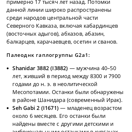
примерно 17 тысяч лет назад. Потомки
данной линии широко распространены
среди народов центральной части
Северного Кавказа, включая кабардинцев
(восточных адыгов), абхазов, абазин,
балкарцев, карачаевцев, осетин и сванов.
Палеоднк гаплогруппы G2a1:
Shanidar 3882 (I3882)
— мужчина 40–50
лет, живший в период между 8300 и 7900
годами до н. э. в неолитической
Месопотамии. Останки были обнаружены
в районе Шанидара (современный Ирак).
Seh Gabi 2 (I1671)
— младенец возрастом
около 6 месяцев. Его останки были
найдены вместе с другими детскими и
эмбриональными останками в курганах,