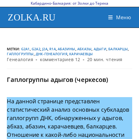
Кабардино-Балкария: от Золки до Терека
ZOLKA.RU
Меню
МЕТКИ
:
G2A1
,
G2A2
,
J2A
,
R1A
,
АБАЗИНЫ
,
АБХАЗЫ
,
АДЫГИ
,
БАЛКАРЦЫ
,
ГАПЛОГРУППЫ
,
ДНК-ГЕНЕАЛОГИЯ
,
КАРАЧАЕВЦЫ
Генеалогия
комментариев 12
20 мин. чтения
Гаплогруппы адыгов (черкесов)
На данной странице представлен
статистический анализ основных субкладов
гаплогрупп ДНК, обнаруженных у адыгов,
абхаз, абазин, карачаевцев, балкарцев.
Отношение к какой-либо национальности