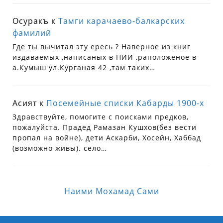
Осуракъ
к
Тамги карачаево-балкарских
фамилий
Где ты вычитал эту ересь ? Наверное из книг
издаваемых ,написаных в НИИ ,раположеное в
а.Кумыш ул.Курганая 42 ,там таких…
Асият
к
Посемейные списки Кабарды 1900-х
Здравствуйте, помогите с поисками предков,
пожалуйста. Прадед Рамазан Кушхов(без вести
пропал на войне), дети Аскарби, Хосейн, Хаббад
(возможно живы). село…
Наими Мохамад Сами