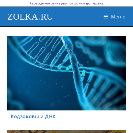
Кабардино-Балкария: от Золки до Терека
ZOLKA.RU
Меню
Кодзоковы и ДНК