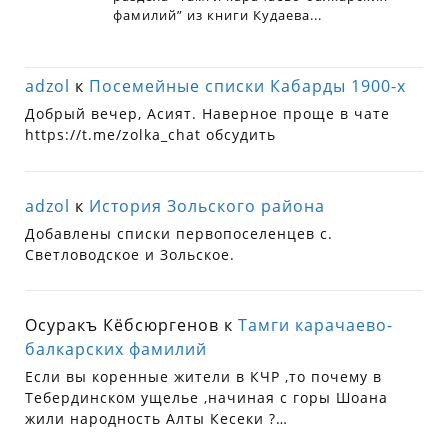
adzol
к
Посемейные списки Кабарды 1900-х
Добрый вечер, Асият. Наверное проще в чате
https://t.me/zolka_chat обсудить
adzol
к
История Зольского района
Добавлены списки первопоселенцев с.
Светловодское и Зольское.
Осуракъ Кёбсюргенов
к
Тамги карачаево-
балкарских фамилий
Если вы коренные жители в КЧР ,то почему в
Тебердинском ущелье ,начиная с горы Шоана
жили народность Алты Кесеки ?…