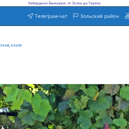
Кабардино-Балкария: от Золки до Терека
Телеграм-чат
Зольский район
КУХНЯ
,
КУХНЯ