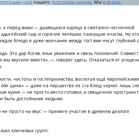
елеграмм-чате
нашего
телеграмм-канала
. Мы
в Максе
.
ме, а перед вами — дымящаяся курица в сметанно-чесночной
адыгейский сыр и горячие лепёшки, пахнущие очагом. Но это
каждое блюдо и даже молчание между тостами несут глубокий 
еда. Это дар богов, язык уважения и связь поколений. Совмес
то мы вкусили вместе», — говорят здесь. Отказаться от угоще
у.
ности, чистоты и гостеприимства, воспетая ещё европейским
а обе щеки» — даже на пиршестве из ста блюд черкес лишь сл
кая кухня — не просто место готовки, а священное пространст
о и быть достойными людьми.
е не просто на вкус — примите участие в древнем диалоге
олько ключевых групп: