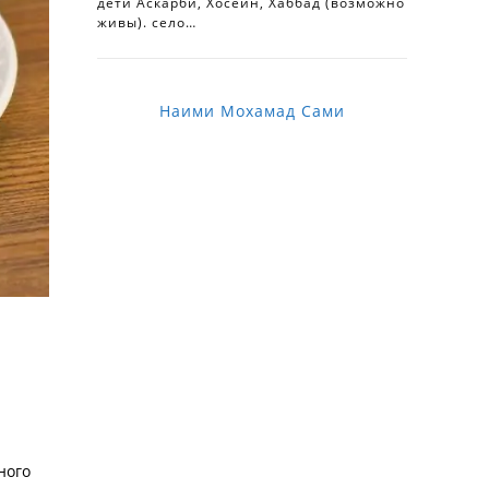
дети Аскарби, Хосейн, Хаббад (возможно
живы). село…
Наими Мохамад Сами
ного