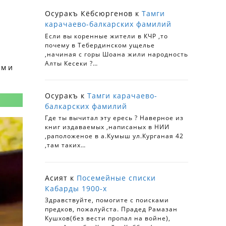
Осуракъ Кёбсюргенов
к
Тамги
карачаево-балкарских фамилий
Если вы коренные жители в КЧР ,то
почему в Тебердинском ущелье
,начиная с горы Шоана жили народность
Алты Кесеки ?…
ям и
Осуракъ
к
Тамги карачаево-
балкарских фамилий
Где ты вычитал эту ересь ? Наверное из
книг издаваемых ,написаных в НИИ
,раположеное в а.Кумыш ул.Курганая 42
,там таких…
Асият
к
Посемейные списки
Кабарды 1900-х
Здравствуйте, помогите с поисками
предков, пожалуйста. Прадед Рамазан
Кушхов(без вести пропал на войне),