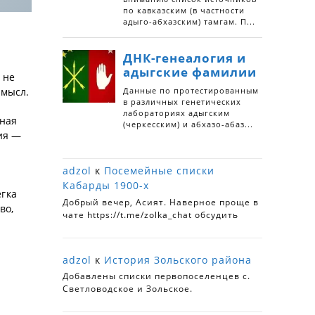
 не
смысл.
тная
ния —
adzol
к
Посемейные списки
и
Кабарды 1900-х
егка
Добрый вечер, Асият. Наверное проще в
во,
чате https://t.me/zolka_chat обсудить
adzol
к
История Зольского района
Добавлены списки первопоселенцев с.
Светловодское и Зольское.