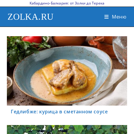
Кабардино-Балкария: от Золки до Терека
ZOLKA.RU
Меню
Гедлибже: курица в сметанном соусе