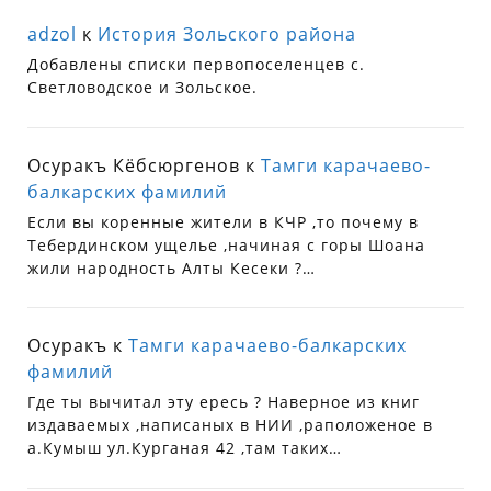
adzol
к
История Зольского района
Добавлены списки первопоселенцев с.
Светловодское и Зольское.
Осуракъ Кёбсюргенов
к
Тамги карачаево-
балкарских фамилий
Если вы коренные жители в КЧР ,то почему в
Тебердинском ущелье ,начиная с горы Шоана
жили народность Алты Кесеки ?…
Осуракъ
к
Тамги карачаево-балкарских
фамилий
Где ты вычитал эту ересь ? Наверное из книг
издаваемых ,написаных в НИИ ,раположеное в
а.Кумыш ул.Курганая 42 ,там таких…