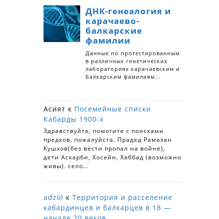
Асият
к
Посемейные списки
Кабарды 1900-х
Здравствуйте, помогите с поисками
предков, пожалуйста. Прадед Рамазан
Кушхов(без вести пропал на войне),
дети Аскарби, Хосейн, Хаббад (возможно
живы). село…
adzol
к
Территория и расселение
кабардинцев и балкарцев в 18 —
начале 20 веков