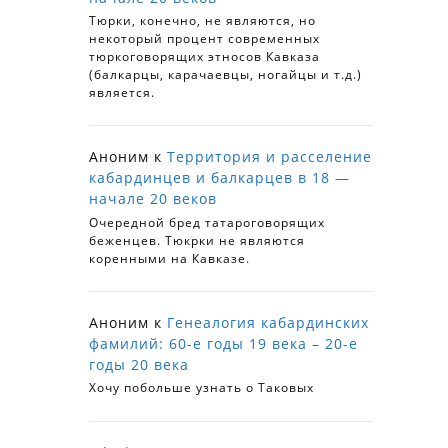
Тюрки, конечно, не являются, но
некоторый процент современных
тюркоговорящих этносов Кавказа
(балкарцы, карачаевцы, ногайцы и т.д.)
является.
Аноним
к
Территория и расселение
кабардинцев и балкарцев в 18 —
начале 20 веков
Очередной бред татароговорящих
беженцев. Тюкрки не являются
коренными на Кавказе.
Аноним
к
Генеалогия кабардинских
фамилий: 60-е годы 19 века – 20-е
годы 20 века
Хочу побольше узнать о Таковых