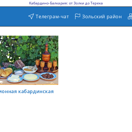
Кабардино-Балкария: от Золки до Терека
Телеграм-чат
Зольский район
ионная кабардинская