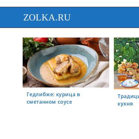
ZOLKA.RU
Гедлибже: курица в
Традиц
сметанном соусе
кухня