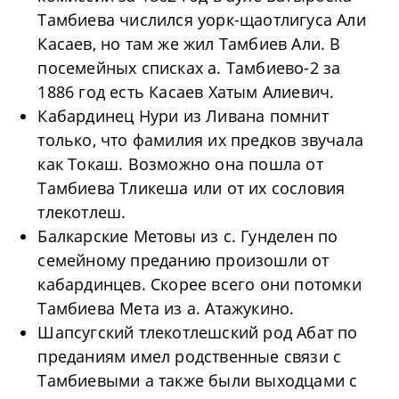
Тамбиева числился уорк-щаотлигуса Али
Касаев, но там же жил Тамбиев Али. В
посемейных списках а. Тамбиево-2 за
1886 год есть Касаев Хатым Алиевич.
Кабардинец Нури из Ливана помнит
только, что фамилия их предков звучала
как Токаш. Возможно она пошла от
Тамбиева Тликеша или от их сословия
тлекотлеш.
Балкарские Метовы из с. Гунделен по
семейному преданию произошли от
кабардинцев. Скорее всего они потомки
Тамбиева Мета из а. Атажукино.
Шапсугский тлекотлешский род Абат по
преданиям имел родственные связи с
Тамбиевыми а также были выходцами с