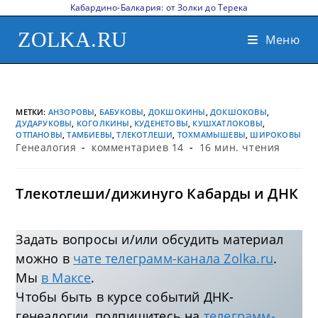
Кабардино-Балкария: от Золки до Терека
ZOLKA.RU
Меню
МЕТКИ
:
АНЗОРОВЫ
,
БАБУКОВЫ
,
ДОКШОКИНЫ
,
ДОКШОКОВЫ
,
ДУДАРУКОВЫ
,
КОГОЛКИНЫ
,
КУДЕНЕТОВЫ
,
КУШХАТЛОКОВЫ
,
ОТПАНОВЫ
,
ТАМБИЕВЫ
,
ТЛЕКОТЛЕШИ
,
ТОХМАМЫШЕВЫ
,
ШИРОКОВЫ
Генеалогия
комментариев 14
16 мин. чтения
Тлекотлеши/дижинуго Кабарды и ДНК
Задать вопросы и/или обсудить материал
можно в
чате телеграмм-канала Zolka.ru
.
Мы
в Максе
.
Чтобы быть в курсе событий ДНК-
генеалогии, подпишитесь на
телеграмм-