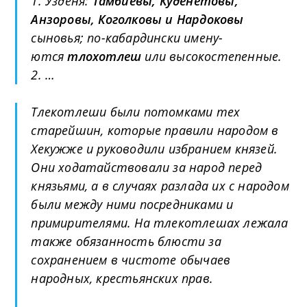
1. Узденя:
Тамбиевы, Куденетовы,
Анзоровы, Коголковы и Нардоковы
сыновья; по-кабардински имену­
ются
тлохотлеш
или высокостепенные.
2. …
Тлекотлеши были потомками тех
старейшин, которые правили народом в
Хекужже и руководили избранием князей.
Они ходатайствовали за народ перед
князьями, а в случаях разлада их с народом
были между ними посредниками и
примирителями. На тлекотлешах лежала
также обязанность блюсти за
сохранением в чистоте обычаев
народных, крестьянских прав.