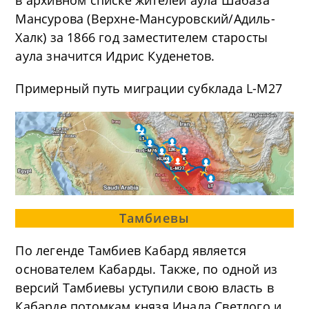
в архивном списке жителей аула Шабаза
Мансурова (Верхне-Мансуровский/Адиль-
Халк) за 1866 год заместителем старосты
аула значится Идрис Куденетов.
Примерный путь миграции субклада L-M27
Тамбиевы
По легенде Тамбиев Кабард является
основателем Кабарды. Также, по одной из
версий Тамбиевы уступили свою власть в
Кабарде потомкам князя Инала Светлого и