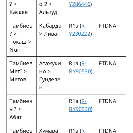
? >
о 2 >
Y286446
)
Касаев
Альтуд
Тамбиев
Кабарда
R1a (
R-
FTDNA
? >
> Ливан
Y230222
)
Токаш >
Nuri
Тамбиев
Атажуки
R1a (
R-
FTDNA
Мет? >
но >
BY90530
)
Метов
Гунделе
н
Тамбиев
R1a (
R-
FTDNA
ы? >
BY90530
)
Абат
Тамбиев
Хумара
R1a (
R-
FTDNA