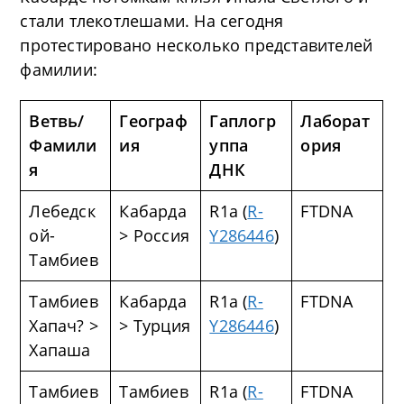
стали тлекотлешами. На сегодня
протестировано несколько представителей
фамилии:
Ветвь/
Географ
Гаплогр
Лаборат
Фамили
ия
уппа
ория
я
ДНК
Лебедск
Кабарда
R1a (
R-
FTDNA
ой-
> Россия
Y286446
)
Тамбиев
Тамбиев
Кабарда
R1a (
R-
FTDNA
Хапач? >
> Турция
Y286446
)
Хапаша
Тамбиев
Тамбиев
R1a (
R-
FTDNA