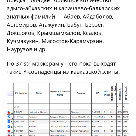
адыго-абхазских и карачаево-балкарских
знатных фамилий — Абаев, Айдаболов,
Астемиров, Атажукин, Бабуг, Берзег,
Докшоков, Крымшамхалов, Ксалов,
Кучмазукин, Мисостов-Карамурзин,
Наурузов и др.
По 37 str-маркерам у него пока выходят
такие Y-совпаденцы из кавказской элиты: