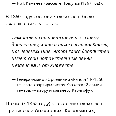
Н.Л. Каменев «Бассейн Псекупса (1867 год)».
В 1860 году сословие тлекотлеш было
охарактеризовано так:
Тлякотлеш соответствует высшему
дворянству, хотя и ниже сословия Князей,
называемых Пше. Этот класс дворянства
имеет свои потомственные земли
независимые от Княжеств.
Генерал-майор Орбелиани «Рапорт1 №1550
генерал квартирмейстру Кавказской армии
генерал-майору и кавалеру Карлгофу».
Позже (к 1862 году) к сословию тлекотлеш
причисляли
Анзоровых, Коголкиных,