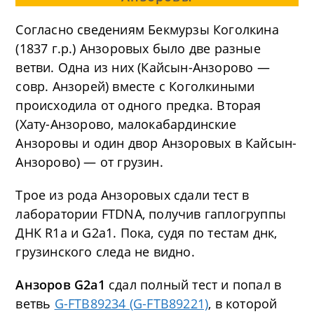
Согласно сведениям Бекмурзы Коголкина
(1837 г.р.) Анзоровых было две разные
ветви. Одна из них (Кайсын-Анзорово —
совр. Анзорей) вместе с Коголкиными
происходила от одного предка. Вторая
(Хату-Анзорово, малокабардинские
Анзоровы и один двор Анзоровых в Кайсын-
Анзорово) — от грузин.
Трое из рода Анзоровых сдали тест в
лаборатории FTDNA, получив гаплогруппы
ДНК R1a и G2a1. Пока, судя по тестам днк,
грузинского следа не видно.
Анзоров G2a1
сдал полный тест и попал в
ветвь
G-FTB89234 (G-FTB89221)
, в которой