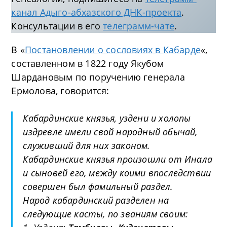
канал Адыго-абхазского ДНК-проекта
.
Консультации в его
телеграмм-чате
.
В «
Постановлении о сословиях в Кабарде
«,
составленном в 1822 году Якубом
Шардановым по поручению генерала
Ермолова, говорится:
Кабардинские князья, уздени и холопы
издревле имели свой народный обычай,
служивший для них за­коном.
Кабардинские князья произошли от Инала
и сыно­вей его, между коими впоследствии
совершен был фа­мильный раздел.
Народ кабардинский разделен на
следующие касты, по званиям своим: