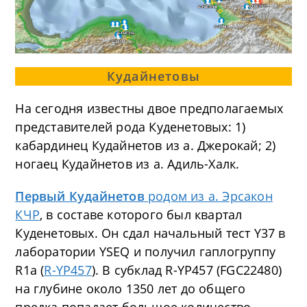
Кудайнетовы
На сегодня известны двое предполагаемых
представителей рода Куденетовых: 1)
кабардинец Кудайнетов из а. Джерокай; 2)
ногаец Кудайнетов из а. Адиль-Халк.
Первый Кудайнетов
родом из а. Эрсакон
КЧР
, в составе которого был квартал
Куденетовых. Он сдал начальный тест Y37 в
лаборатории YSEQ и получил гаплогруппу
R1a (
R-YP457
). В субклад R-YP457 (FGC22480)
на глубине около 1350 лет до общего
предка попадает большое количество