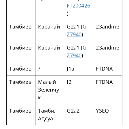
FT200426
)
Тамбиев
Карачай
G2a1 (
G-
23andme
Z7940
)
Тамбиев
Карачай
G2a1 (
G-
23andme
Z7940
)
Тамбиев
?
J1a
FTDNA
Тамбиев
Малый
I2
FTDNA
Зеленчу
к
Тамбиев
Ҭамби,
G2a2
YSEQ
Аԥсуа