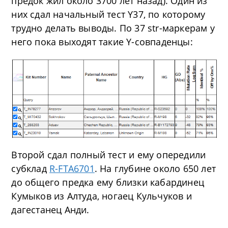
предок жил около 3700 лет назад). Один из
них сдал начальный тест Y37, по которому
трудно делать выводы. По 37 str-маркерам у
него пока выходят такие Y-совпаденцы:
Второй сдал полный тест и ему опередили
субклад
R-FTA6701
. На глубине около 650 лет
до общего предка ему близки кабардинец
Кумыков из Алтуда, ногаец Кульчуков и
дагестанец Анди.