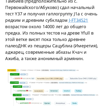
Тамбиев (предположительно из с.
Первомайского/Абуково) сдал начальный
тест Y37 и получил гаплогруппу J1a с очень
редким и древним субкладом
J-FT34521
возрастом около 14000 лет до общего
предка. Из полных тестов на древе Yfull в
этой ветке висят пока только древнее
палеоДНК из пещеры Сацублиа (Имеретия),
аджарец, современные абхазы Кчач и
Ажиба, а также анонимный армянин.