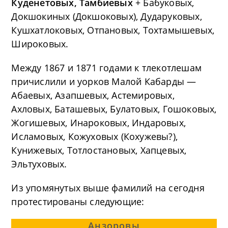
Куденетовых, Тамбиевых
+ Бабуковых,
Докшокиных (Докшоковых), Дударуковых,
Кушхатлоковых, Отпановых, Тохтамышевых,
Широковых.
Между 1867 и 1871 годами к тлекотлешам
причислили и уорков Малой Кабарды —
Абаевых, Азапшевых, Астемировых,
Ахловых, Баташевых, Булатовых, Гошоковых,
Жогишевых, Инароковых, Индаровых,
Исламовых, Кожуховых (Кохужевы?),
Кунижевых, Тотлостановых, Хапцевых,
Эльтуховых.
Из упомянутых выше фамилий на сегодня
протестированы следующие:
Анзоровы