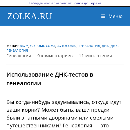
Кабардино-Балкария: от Золки до Терека
ZOLKA.RU
Меню
МЕТКИ
:
BIG Y
,
Y-ХРОМОСОМА
,
АУТОСОМЫ
,
ГЕНЕАЛОГИЯ
,
ДНК
,
ДНК-
ГЕНЕАЛОГИЯ
Генеалогия
0 комментариев
11 мин. чтения
Использование ДНК-тестов в
генеалогии
Вы когда-нибудь задумывались, откуда идут
ваши корни? Может быть, ваши предки
были знатными дворянами или смелыми
путешественниками? Генеалогия — это