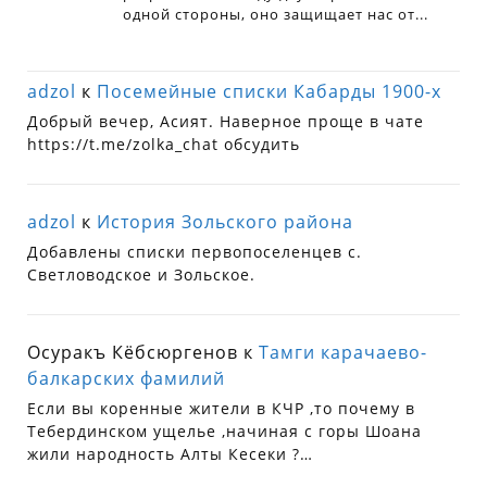
adzol
к
Посемейные списки Кабарды 1900-х
Добрый вечер, Асият. Наверное проще в чате
https://t.me/zolka_chat обсудить
adzol
к
История Зольского района
Добавлены списки первопоселенцев с.
Светловодское и Зольское.
Осуракъ Кёбсюргенов
к
Тамги карачаево-
балкарских фамилий
Если вы коренные жители в КЧР ,то почему в
Тебердинском ущелье ,начиная с горы Шоана
жили народность Алты Кесеки ?…