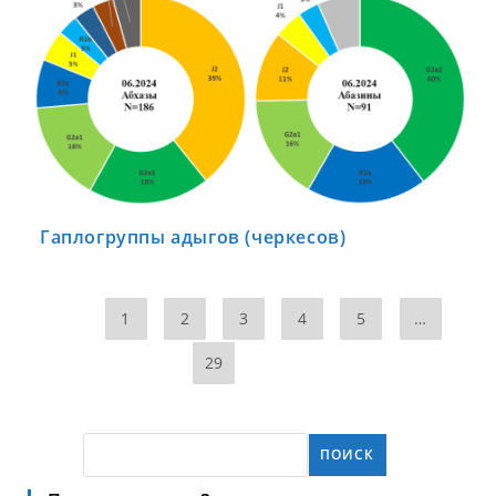
Гаплогруппы адыгов (черкесов)
1
2
3
4
5
…
29
ПОИСК