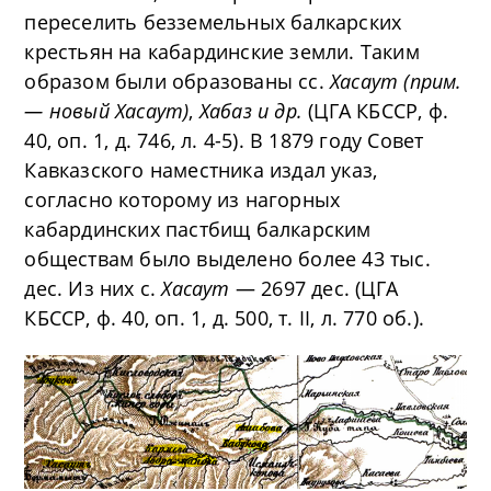
переселить безземельных балкарских
крестьян на кабардинские земли. Таким
образом были образованы сс.
Хасаут (прим.
— новый Хасаут)
,
Хабаз и др.
(ЦГА КБССР, ф.
40, оп. 1, д. 746, л. 4-5). В 1879 году Совет
Кавказского наместника издал указ,
согласно которому из нагорных
кабардинских пастбищ балкарским
обществам было выделено более 43 тыс.
дес. Из них с.
Хасаут
— 2697 дес. (ЦГА
КБССР, ф. 40, оп. 1, д. 500, т. II, л. 770 об.).