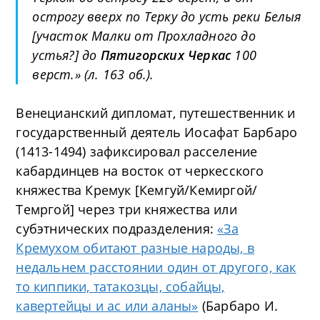
острогу вверх по Терку до усть реки Белыя
[участок Малки от Прохладного до
устья?] до
Пятигорских Черкас
100
верст.» (л. 163 об.).
Венецианский дипломат, путешественник и
государственный деятель Иосафат Барбаро
(1413-1494) зафиксировал расселение
кабардинцев на восток от черкесского
княжества Кремук [Кемгуй/Кемиргой/
Темргой] через три княжества или
субэтнических подразделения:
«За
Кремухом обитают разные народы, в
недальнем расстоянии один от другого, как
то киппики, татакозцы, собайцы,
кавертейцы и ас или аланы»
(Барбаро И.