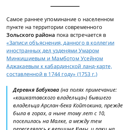
Самое раннее упоминание о населенном
пункте на территории современного
Зольского района
пока встречается в
«Записи объяснения, данного в коллегии
иностранных дел узденями Умаром
Минкишиевым и Мамботом Усейном
Аджакаевым к кабардинской ланд-карте,
составленной в 1744 году» (1753 г.)
Деревня Бабукова
(на полях примечание:
«кашкатавского владельца») бывшего
владельца Арслан-бека Койтокина, прежде
была в горах, а ныне тому лет с 10,
поселилась на Малке, а между тем
переселялась к вершине Кумы, и паки на