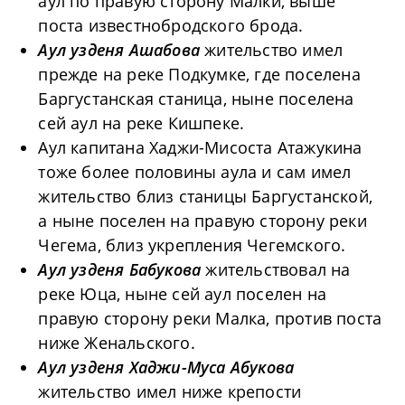
аул по правую сторону Малки, выше
поста известнобродского брода.
Аул узденя Ашабова
жительство имел
прежде на реке Подкумке, где поселена
Баргустанская станица, ныне поселена
сей аул на реке Кишпеке.
Аул капитана Хаджи-Мисоста Атажукина
тоже более половины аула и сам имел
жительство близ станицы Баргустанской,
а ныне поселен на правую сторону реки
Чегема, близ укрепления Чегемского.
Аул узденя Бабукова
жительствовал на
реке Юца, ныне сей аул поселен на
правую сторону реки Малка, против поста
ниже Женальского.
Аул узденя Хаджи-Муса Абукова
жительство имел ниже крепости