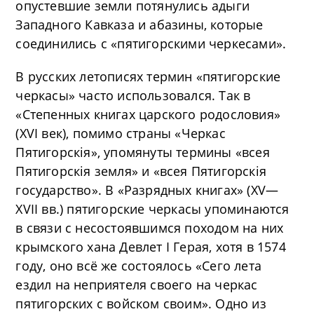
опустевшие земли потянулись адыги
Западного Кавказа и абазины, которые
соединились с «пятигорскими черкесами».
В русских летописях термин «пятигорские
черкасы» часто использовался. Так в
«Степенных книгах царского родословия»
(XVI век), помимо страны «Черкас
Пятигорскія», упомянуты термины «всея
Пятигорскія земля» и «всея Пятигорскія
государство». В «Разрядных книгах» (XV—
XVII вв.) пятигорские черкасы упоминаются
в связи с несостоявшимся походом на них
крымского хана Девлет I Герая, хотя в 1574
году, оно всё же состоялось «Сего лета
ездил на неприятеля своего на черкас
пятигорских с войском своим». Одно из