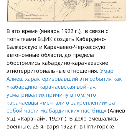
В это время (январь 1922 г.), в связи с
попытками ВЦИК создать Кабардино-
Балкарскую и Карачаево-Черкесскую
автономные области, до предела
обострились кабардино-карачаевские
этнотерриториальные отношения.
Умар
Алиев, характеризовавший эти события как
«кабардино-карачаевская война»,
усматривал их причину в том, что
карачаевцы «мечтали о закреплении» за
собой части «кабардинских пастбищ»
(Алиев
У.Д. «Карачай». 1927г.). В дело вмешались
военные. 25 января 1922 г. в Пятигорске