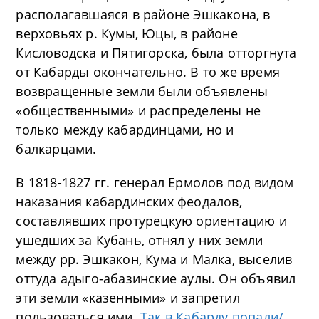
располагавшаяся в районе Эшкакона, в
верховьях р. Кумы, Юцы, в районе
Кисловодска и Пятигорска, была отторгнута
от Кабарды окончательно. В то же время
возвращенные земли были объявлены
«общественными» и распределены не
только между кабардинцами, но и
балкарцами.
В 1818-1827 гг. генерал Ермолов под видом
наказания кабардинских феодалов,
составлявших протурецкую ориентацию и
ушедших за Кубань, отнял у них земли
между pp. Эшкакон, Кума и Малка, выселив
оттуда адыго-абазинские аулы. Он объявил
эти земли «казенными» и запретил
пользоваться ими.
Так в Кабарду попали/