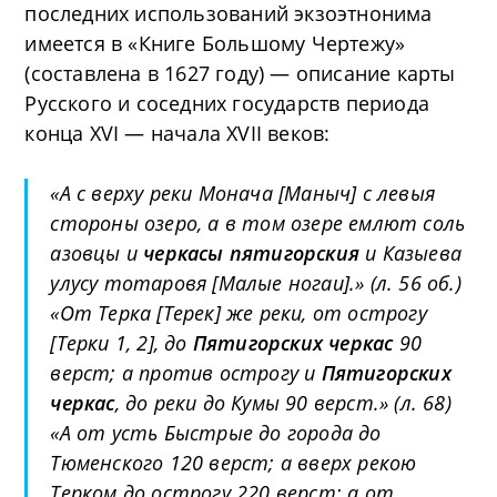
последних использований экзоэтнонима
имеется в «Книге Большому Чертежу»
(составлена в 1627 году) — описание карты
Русского и соседних государств периода
конца XVI — начала XVII веков:
«А с верху реки Монача [Маныч] с левыя
стороны озеро, а в том озере емлют соль
азовцы и
черкасы пятигорския
и Казыева
улусу тотаровя [Малые ногаи].» (л. 56 об.)
«От Терка [Терек] же реки, от острогу
[Терки 1, 2], до
Пятигорских черкас
90
верст; а против острогу и
Пятигорских
черкас
, до реки до Кумы 90 верст.» (л. 68)
«А от усть Быстрые до города до
Тюменского 120 верст; а вверх рекою
Терком до острогу 220 верст; а от