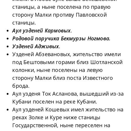
станицы, а ныне поселена по правую
сторону Малки противу Павловской
станицы.
Аул узденей Кармовых
.
Родовой поручика Бекмурзы Ногмова.
Узденей Адживых
.
Узденей Абзевановых, жительство имели
под Бештовыми горами близ Шотланской
колонки, ныне поселены на левую
сторону Малки близ поста Известного
брода.
Аул узденя Ток Асланова, вышедший из-за
Кубани поселен на реке Кубани.
Аул узденей Кошевых имел жительство на
реках Золке и Куре ниже станицы
Государственной, ныне переселен на