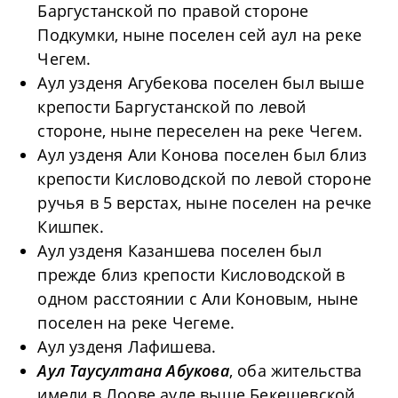
Баргустанской по правой стороне
Подкумки, ныне поселен сей аул на реке
Чегем.
Аул узденя Агубекова поселен был выше
крепости Баргустанской по левой
стороне, ныне переселен на реке Чегем.
Аул узденя Али Конова поселен был близ
крепости Кисловодской по левой стороне
ручья в 5 верстах, ныне поселен на речке
Кишпек.
Аул узденя Казаншева поселен был
прежде близ крепости Кисловодской в
одном расстоянии с Али Коновым, ныне
поселен на реке Чегеме.
Аул узденя Лафишева.
Аул Таусултана Абукова
, оба жительства
имели в Лоове ауле выше Бекешевской