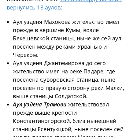
вернулись 18 аулов
:
Аул узденя Махокова жительство имел
прежде в вершине Кумы, возле
Бекешевской станицы, ныне же сей аул
поселен между реками Урванью и
Череком.
Аул узденя Джантемирова до сего
жительство имел на реке Падаре, где
поселена Суворовская станица, ныне
поселен по правую сторону реки Малки,
выше станицы Солдатской.
Аул узденя Трамова
жительствовал
прежде выше крепости
Константиногорской, близ нынешней
станицы Есентукцкой, ныне поселен сей