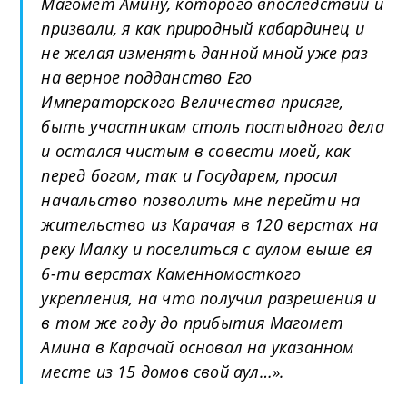
Магомет Амину, которого впоследствии и
призвали, я как природный кабардинец и
не желая изменять данной мной уже раз
на верное подданство Его
Императорского Величества присяге,
быть участникам столь постыдного дела
и остался чистым в совести моей, как
перед богом, так и Государем, просил
начальство позволить мне перейти на
жительство из Карачая в 120 верстах на
реку Малку и поселиться с аулом выше ея
6-ти верстах Каменномосткого
укрепления, на что получил разрешения и
в том же году до прибытия Магомет
Амина в Карачай основал на указанном
месте из 15 домов свой аул…».