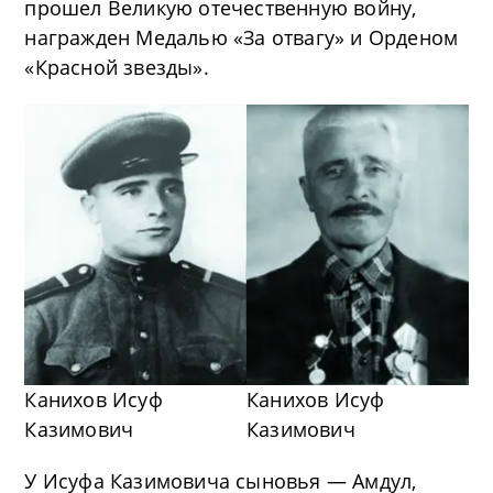
прошел Великую отечественную войну,
награжден Медалью «За отвагу» и Орденом
«Красной звезды».
Канихов Исуф
Канихов Исуф
Казимович
Казимович
У Исуфа Казимовича сыновья — Амдул,