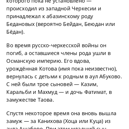
которого пока не установлено —
происходил из западной Черкесии и
принадлежал к абазинскому роду
Бедановых (вероятно Бейдан, Беюдан или
Бёдан).
Во время русско-черкесской войны он
погиб, а оставшиеся члены рода ушли в
Османскую империю. Его вдова,
урождённая Котова (имя пока неизвестно),
вернулась с детьми к родным в аул Абуково.
С ней были трое сыновей — Казим,
Каральби и Махмуд — и дочь Фатимат, в
замужестве Таова.
Спустя некоторое время она вновь вышла
замуж — за Канихова (Хоца или Куца) из
аула Ашабово. При этом младший сын