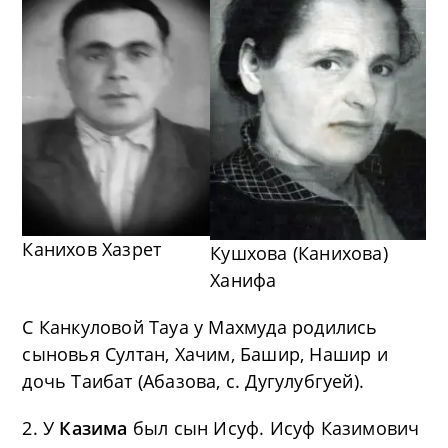
Канихов Хазрет
Кушхова (Канихова)
Ханифа
С Канкуловой Тауа у Махмуда родились
сыновья Султан, Хачим, Башир, Нашир и
дочь Таибат (Абазова, с. Дугулубгуей).
2. У
Казима
был сын Исуф. Исуф Казимович