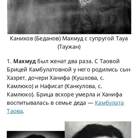
Канихов (Беданов) Махмуд с супругой Тауа
(Таужан)
1.
Махмуд
был женат два раза. С Таовой
Брицей Камбулатовной у него родились сын
Хазрет, дочери Ханифа (Кушхова, с.
Камлюко) и Нафисат (Канкулова, с.
Камлюко). Брица вскоре умерла и Ханифа
воспитывалась в семье деда —
Камбулата
Таова
.