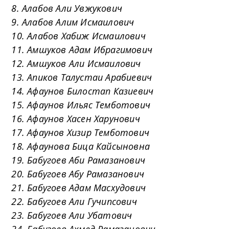
8. Алабов Али Увжукович
9. Алабов Алим Исмаилович
10. Алабов Хабиж Исмаилович
11. Амшуков Адам Ибрагимович
12. Амшуков Али Исмаилович
13. Апиков Талустаи Арабиевич
14. Афаунов Билостап Казиевич
15. Афаунов Ильяс Темботович
16. Афаунов Хасен Харунович
17. Афаунов Хизир Темботович
18. Афаунова Бица Кайсыновна
19. Бабугоев Аби Рамазанович
20. Бабугоев Абу Рамазанович
21. Бабугоев Адам Масхудович
22. Бабугоев Али Гучипсович
23. Бабугоев Али Убатович