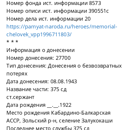
Номер фонда ист. информации 8573
Номер описи ист. информации 390551с
Номер дела ист. информации 20
https://pamyat-naroda.ru/heroes/memorial-
chelovek_vpp1996711803/
* * *
Информация о донесении
Номер донесения: 27700
Тип донесения: Донесения о безвозвратных
потерях
Дата донесения: 08.08.1943
Название части: 375 сд
ст.сержант
Дата рождения __.__.1922
Место рождения Кабардино-Балкарская
АССР, Зольский р-н, селение Залукокаши
Последнее место службы 375 сд