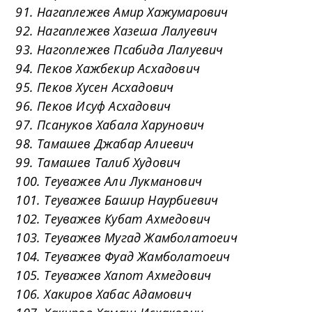
91. Нагаплежев Амир Хажумарович
92. Нагаплежев Хазеша Лалуевич
93. Нагоплежев Псабида Лалуевич
94. Пеков Хажбекир Асхадович
95. Пеков Хусен Асхадович
96. Пеков Исуф Асхадович
97. Псануков Хабала Харунович
98. Тамашев Джабар Алиевич
99. Тамашев Талиб Худович
100. Теуважев Али Лукманович
101. Теуважев Башир Наурбиевич
102. Теуважев Кубат Ахмедович
103. Теуважев Мугад Жамболатоеич
104. Теуважев Фуад Жамболатоеич
105. Теуважев Хапот Ахмедович
106. Хакиров Хабас Адамович