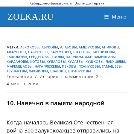
Кабардино-Балкария: от Золки до Терека
ZOLKA.RU
Меню
МЕТКИ
:
АБРОКОВЫ
,
АБУКОВЫ
,
АЛАБОВЫ
,
АМШУКОВЫ
,
АПИКОВЫ
,
АФАУНОВЫ
,
БАБУГОЕВЫ
,
БАРСУКОВЫ
,
БЖАХОВЫ
,
БЖЕНИКОВЫ
,
ГАШОКОВЫ
,
ГЕНДУГОВЫ
,
ГООВЫ
,
ЗАЛУКОКОАЖЕ
,
ЗАМИШИНЫ
,
КАРДАНОВЫ
,
КОТОВЫ
,
КУБАЛОВЫ
,
КУДАЕВЫ
,
КУШХОВЫ
,
ЛАКУШЕВЫ
,
МАРЕМШАОВЫ
,
НАГАПЛЕЖЕВЫ
,
ПЕКОВЫ
,
ПСАНУКОВЫ
,
ТАМАШЕВЫ
,
ТЕУВАЖЕВЫ
,
ХАКИРОВЫ
,
ШАЛОВЫ
,
ШХАНУКОВЫ
Генеалогия
/
История
комментария 2
4 мин. чтения
10. Навечно в памяти народной
Когда началась Великая Отечественная
война 300 залукокоажцев отправились на