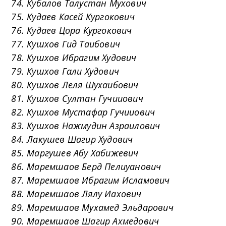
74. Кубалов Талустан Мухович
75. Кудаев Касей Кургокович
76. Кудаев Цора Кургокович
77. Кушхов Гид Таибович
78. Кушхов Ибрагим Худович
79. Кушхов Гали Худович
80. Кушхов Леля Шухаибович
81. Кушхов Султан Гучииович
82. Кушхов Мустафар Гучииович
83. Кушхов Нажмудин Азраилович
84. Лакушев Шагир Худович
85. Маргушев Абу Хабижевич
86. Маремшаов Берд Пелиуанович
87. Маремшаов Ибрагим Исламович
88. Маремшаов Лялу Иахович
89. Маремшаов Мухамед Эльдарович
90. Маремшаов Шагир Ахмедович