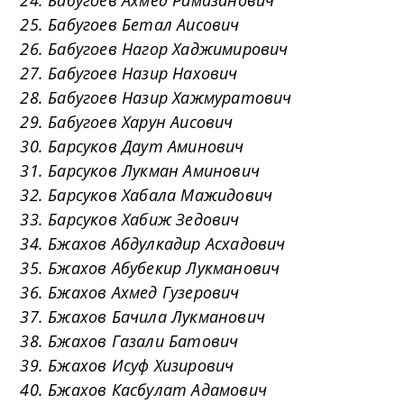
24. Бабугоев Ахмед Рамазанович
25. Бабугоев Бетал Аисович
26. Бабугоев Нагор Хаджимирович
27. Бабугоев Назир Нахович
28. Бабугоев Назир Хажмуратович
29. Бабугоев Харун Аисович
30. Барсуков Даут Аминович
31. Барсуков Лукман Аминович
32. Барсуков Хабала Мажидович
33. Барсуков Хабиж Зедович
34. Бжахов Абдулкадир Асхадович
35. Бжахов Абубекир Лукманович
36. Бжахов Ахмед Гузерович
37. Бжахов Бачила Лукманович
38. Бжахов Газали Батович
39. Бжахов Исуф Хизирович
40. Бжахов Касбулат Адамович