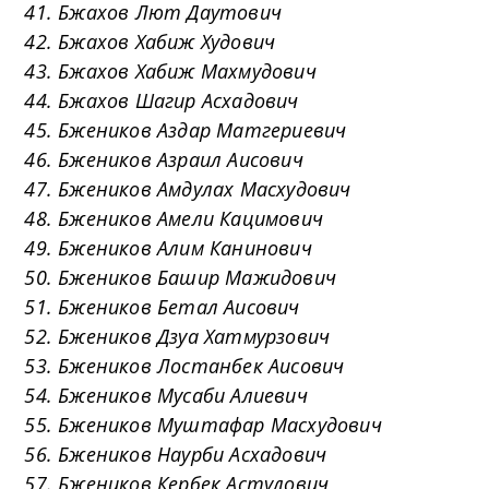
41. Бжахов Лют Даутович
42. Бжахов Хабиж Худович
43. Бжахов Хабиж Махмудович
44. Бжахов Шагир Асхадович
45. Бжеников Аздар Матгериевич
46. Бжеников Азраил Аисович
47. Бжеников Амдулах Масхудович
48. Бжеников Амели Кацимович
49. Бжеников Алим Канинович
50. Бжеников Башир Мажидович
51. Бжеников Бетал Аисович
52. Бжеников Дзуа Хатмурзович
53. Бжеников Лостанбек Аисович
54. Бжеников Мусаби Алиевич
55. Бжеников Муштафар Масхудович
56. Бжеников Наурби Асхадович
57. Бжеников Кербек Астулович