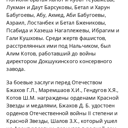
Лукман и Даут Барсуковы, Бетал и Харун
Бабугоевы, Абу, Ахмед, Аби Бабугоевы,
Азраил, Лостанбек и Бетал Бжениковы,
Псабида и Хазеша Нагаплежевы, Ибрагим и
Гали Кушховы. Среди жертв фашистов,
расстрелянных ими под Нальчиком, был
Алим Котов, работавший до войны
директором Докшукинского консервного
завода.
За боевые заслуги перед Отечеством
Бжахов Г.Л., Маремшаов X.И., Гендугов X.Я.,
Котов Ш.М. награждены орденами Красной
Звезды и медалями, Бжахов Д. Б. удостоен
орденов Отечественной войны II степени и
Красной Звезды, Шалов 3.X., который ушел