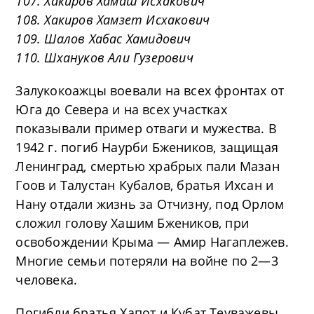
107. Хакиров Хамаш Исхакович
108. Хакиров Хамзет Исхакович
109. Шалов Хабас Хамидович
110. Шхануков Али Гузерович
Залукокоажцы воевали на всех фронтах от
Юга до Севера и на всех участках
показывали пример отваги и мужества. В
1942 г. погиб Наурби Бжеников, защищая
Ленинград, смертью храбрых пали Мазан
Гоов и Талустан Кубалов, братья Ихсан и
Нану отдали жизнь за Отчизну, под Орлом
сложил голову Хашим Бжеников, при
освобождении Крыма — Амир Нагаплежев.
Многие семьи потеряли на войне по 2—3
человека.
Погибли братья Хапот и Кубат Теуважевы,