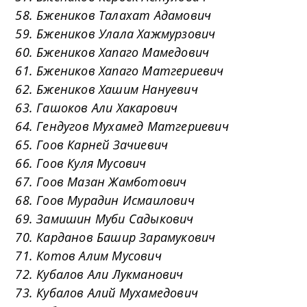
58. Бжеников Талахат Адамович
59. Бжеников Улала Хажмурзович
60. Бжеников Хапаго Мамедович
61. Бжеников Хапаго Матгериевич
62. Бжеников Хашим Нануевич
63. Гашоков Али Хакарович
64. Гендугов Мухамед Матгериевич
65. Гоов Карней Зачиевич
66. Гоов Куля Мусович
67. Гоов Мазан Жамботович
68. Гоов Мурадин Исмаилович
69. Замишин Муби Садыкович
70. Карданов Башир Зарамукович
71. Котов Алим Мусович
72. Кубалов Али Лукманович
73. Кубалов Алий Мухамедович