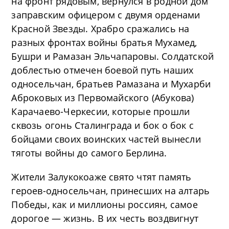
на фронт рядовым, вернулся в родной дом
заправским офицером с двумя орденами
Красной Звезды. Храбро сражались на
разных фронтах войны братья Мухамед,
Бушри и Рамазан Эльчапаровы. Солдатской
доблестью отмечен боевой путь наших
односельчан, братьев Рамазана и Мухарби
Аброковых из Первомайского (Абукова)
Карачаево-Черкесии, которые прошли
сквозь огонь Сталинграда и бок о бок с
бойцами своих воинских частей вынесли
тяготы войны до самого Берлина.
Жители Залукокоаже свято чтят память
героев-односельчан, принесших на алтарь
Победы, как и миллионы россиян, самое
дорогое — жизнь. В их честь воздвигнут