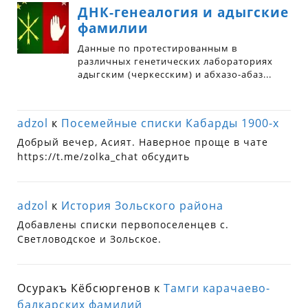
adzol
к
Посемейные списки Кабарды 1900-х
Добрый вечер, Асият. Наверное проще в чате
https://t.me/zolka_chat обсудить
adzol
к
История Зольского района
Добавлены списки первопоселенцев с.
Светловодское и Зольское.
Осуракъ Кёбсюргенов
к
Тамги карачаево-
балкарских фамилий