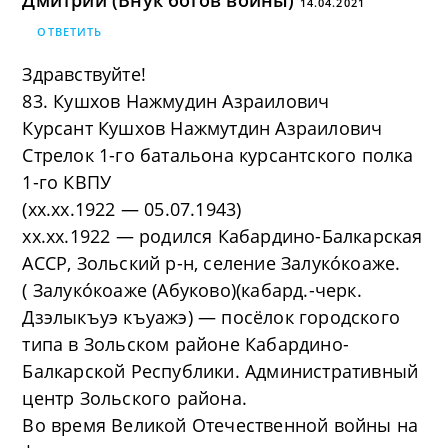
Дмитрий (Внук богов войны)
14.04.2021
ОТВЕТИТЬ
Здравствуйте!
83. Кушхов Нажмудин Азраилович
Курсант Кушхов Нажмутдин Азраилович
Стрелок 1-го батальона курсантского полка
1-го КВПУ
(хх.хх.1922 — 05.07.1943)
хх.хх.1922 — родился Кабардино-Балкарская
АССР, Зольский р-н, селение Залуко́коаже.
( Залуко́коаже (Абуково)(кабард.-черк.
Дзэлыкъуэ къуажэ) — посёлок городского
типа в Зольском районе Кабардино-
Балкарской Республики. Административный
центр Зольского района.
Во время Великой Отечественной войны на