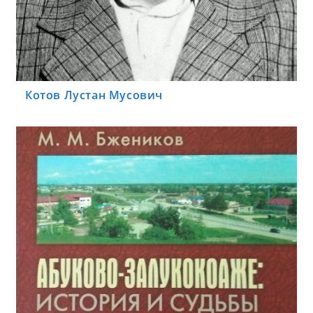
Котов Лустан Мусович