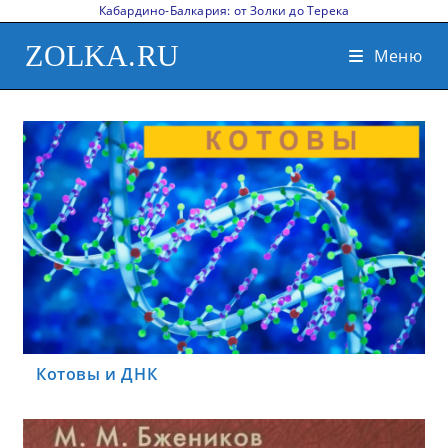
Кабардино-Балкария: от Золки до Терека
ZOLKA.RU
Меню
Котовы и ДНК