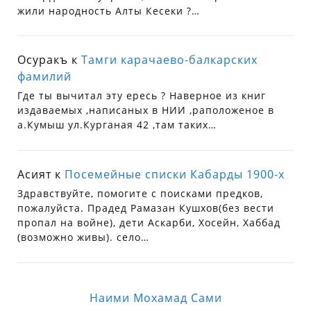
жили народность Алты Кесеки ?…
Осуракъ
к
Тамги карачаево-балкарских
фамилий
Где ты вычитал эту ересь ? Наверное из книг
издаваемых ,написаных в НИИ ,раположеное в
а.Кумыш ул.Курганая 42 ,там таких…
Асият
к
Посемейные списки Кабарды 1900-х
Здравствуйте, помогите с поисками предков,
пожалуйста. Прадед Рамазан Кушхов(без вести
пропал на войне), дети Аскарби, Хосейн, Хаббад
(возможно живы). село…
Наими Мохамад Сами