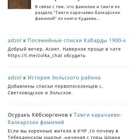
adzol
к
Посемейные списки Кабарды 1900-х
Добрый вечер, Асият. Наверное проще в чате
https://t.me/zolka_chat обсудить
adzol
к
История Зольского района
Добавлены списки первопоселенцев с.
Светловодское и Зольское.
Осуракъ Кёбсюргенов
к
Тамги карачаево-
балкарских фамилий
Если вы коренные жители в КЧР ,то почему в
Тебердинском ущелье ,начиная с горы Шоана