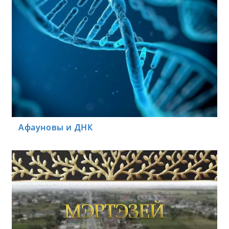
Афауновы и ДНК