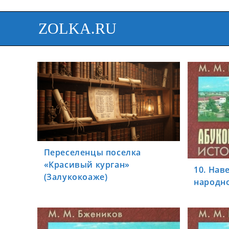
ZOLKA.RU
Переселенцы поселка
«Красивый курган»
10. Нав
(Залукокоаже)
народн