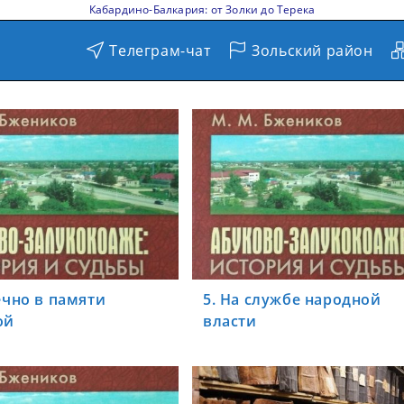
Кабардино-Балкария: от Золки до Терека
Телеграм-чат
Зольский район
ечно в памяти
5. На службе народной
ой
власти