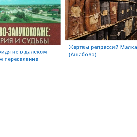
Жертвы репрессий Малк
видя не в далеком
(Ашабово)
м переселение