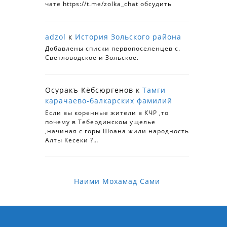
чате https://t.me/zolka_chat обсудить
adzol
к
История Зольского района
Добавлены списки первопоселенцев с.
Светловодское и Зольское.
Осуракъ Кёбсюргенов
к
Тамги
карачаево-балкарских фамилий
Если вы коренные жители в КЧР ,то
почему в Тебердинском ущелье
,начиная с горы Шоана жили народность
Алты Кесеки ?…
Наими Мохамад Сами