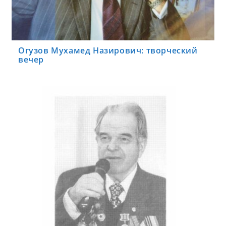
Огузов Мухамед Назирович: творческий
вечер