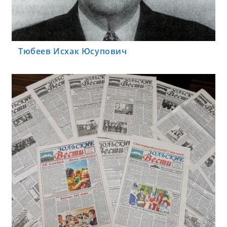
Тюбеев Исхак Юсупович