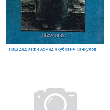
Наш дед Хажи Ахмед Якубович Канкулов