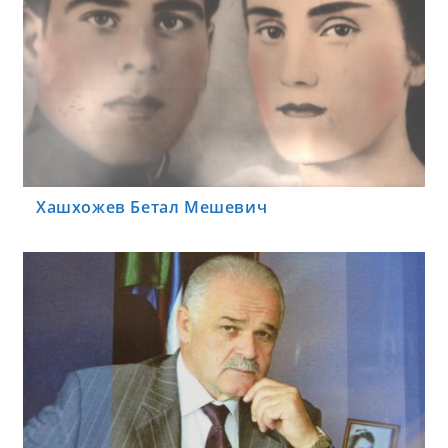
Хашхожев Бетал Мешевич