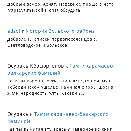
Добрый вечер, Асият. Наверное проще в чате
https://t.me/zolka_chat обсудить
adzol
к
История Зольского района
Добавлены списки первопоселенцев с.
Светловодское и Зольское.
Осуракъ Кёбсюргенов
к
Тамги карачаево-
балкарских фамилий
Если вы коренные жители в КЧР ,то почему в
Тебердинском ущелье ,начиная с горы Шоана
жили народность Алты Кесеки ?…
Осуракъ
к
Тамги карачаево-балкарских
фамилий
Где ты вычитал эту ересь ? Наверное из книг