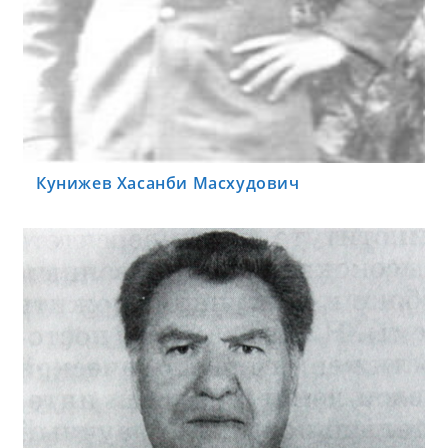
Кунижев Хасанби Масхудович