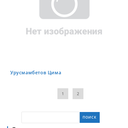
Урусмамбетов Цима
1
2
ПОИСК