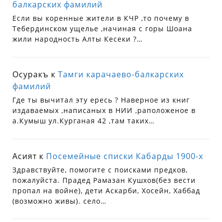
балкарских фамилий
Если вы коренные жители в КЧР ,то почему в
Тебердинском ущелье ,начиная с горы Шоана
жили народность Алты Кесеки ?…
Осуракъ
к
Тамги карачаево-балкарских
фамилий
Где ты вычитал эту ересь ? Наверное из книг
издаваемых ,написаных в НИИ ,раположеное в
а.Кумыш ул.Курганая 42 ,там таких…
Асият
к
Посемейные списки Кабарды 1900-х
Здравствуйте, помогите с поисками предков,
пожалуйста. Прадед Рамазан Кушхов(без вести
пропал на войне), дети Аскарби, Хосейн, Хаббад
(возможно живы). село…