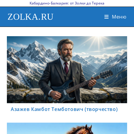
Кабардино-Балкария: от Золки до Терека
ZOLKA.RU
Меню
Азажев Камбот Темботович (творчество)