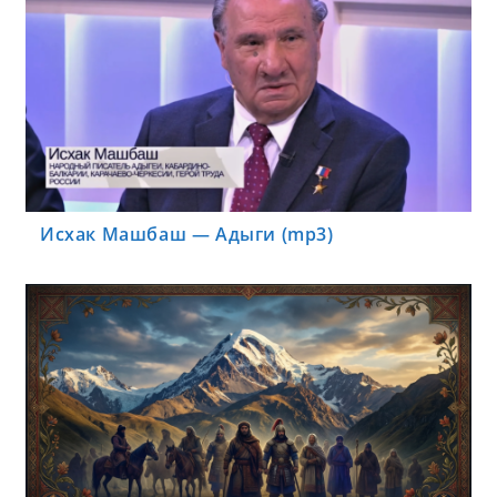
Исхак Машбаш — Адыги (mp3)