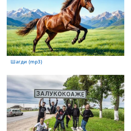
Шагди (mp3)