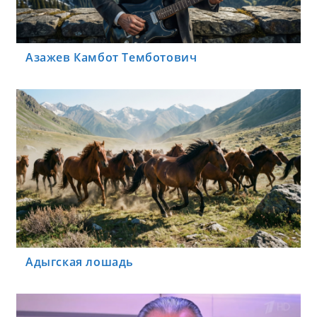
Азажев Камбот Темботович
Адыгская лошадь