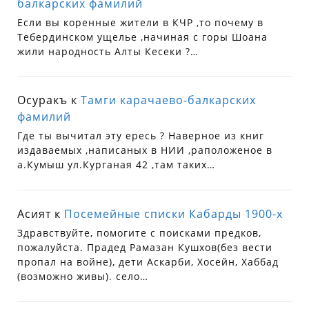
балкарских фамилий
Если вы коренные жители в КЧР ,то почему в
Тебердинском ущелье ,начиная с горы Шоана
жили народность Алты Кесеки ?…
Осуракъ
к
Тамги карачаево-балкарских
фамилий
Где ты вычитал эту ересь ? Наверное из книг
издаваемых ,написаных в НИИ ,раположеное в
а.Кумыш ул.Курганая 42 ,там таких…
Асият
к
Посемейные списки Кабарды 1900-х
Здравствуйте, помогите с поисками предков,
пожалуйста. Прадед Рамазан Кушхов(без вести
пропал на войне), дети Аскарби, Хосейн, Хаббад
(возможно живы). село…