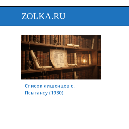
ZOLKA.RU
Список лишенцев с.
Псыгансу (1930)