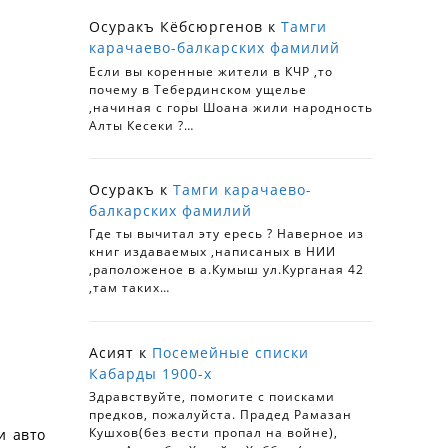
Осуракъ Кёбсюргенов
к
Тамги
карачаево-балкарских фамилий
Если вы коренные жители в КЧР ,то
почему в Тебердинском ущелье
,начиная с горы Шоана жили народность
Алты Кесеки ?…
Осуракъ
к
Тамги карачаево-
балкарских фамилий
Где ты вычитал эту ересь ? Наверное из
книг издаваемых ,написаных в НИИ
,раположеное в а.Кумыш ул.Курганая 42
,там таких…
Асият
к
Посемейные списки
Кабарды 1900-х
Здравствуйте, помогите с поисками
предков, пожалуйста. Прадед Рамазан
Кушхов(без вести пропал на войне),
и авто