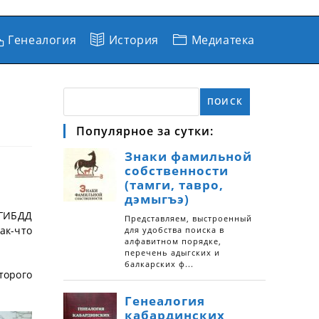
Генеалогия
История
Медиатека
ПОИСК
Популярное за сутки:
 ГИБДД
ак-что
торого