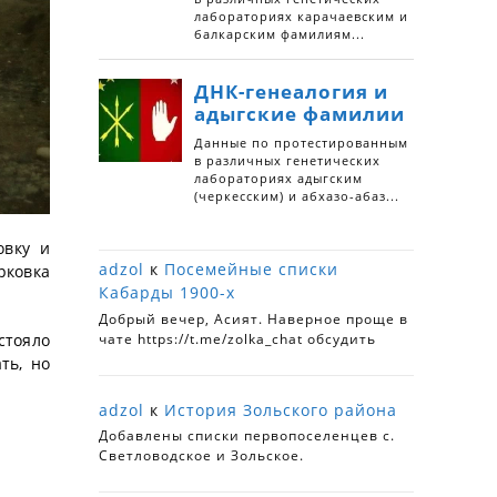
овку и
adzol
к
Посемейные списки
рковка
Кабарды 1900-х
Добрый вечер, Асият. Наверное проще в
стояло
чате https://t.me/zolka_chat обсудить
ть, но
adzol
к
История Зольского района
Добавлены списки первопоселенцев с.
Светловодское и Зольское.