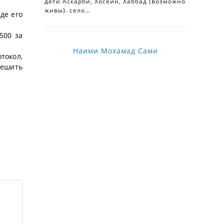
дети Аскарби, Хосейн, Хаббад (возможно
живы). село…
де его
500 за
Наими Мохамад Сами
токол,
решить