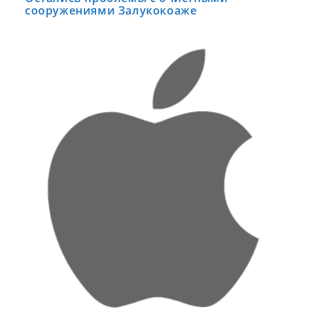
сооружениями Залукокоаже