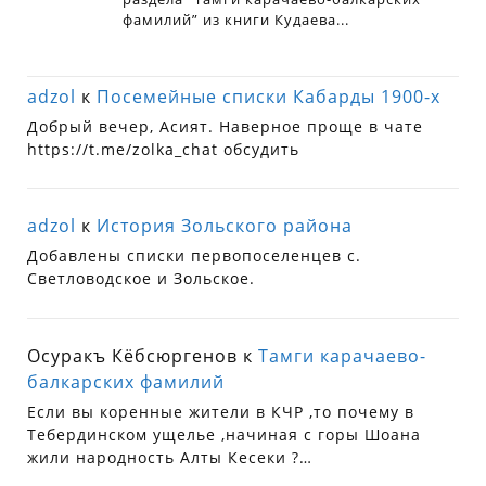
adzol
к
Посемейные списки Кабарды 1900-х
Добрый вечер, Асият. Наверное проще в чате
https://t.me/zolka_chat обсудить
adzol
к
История Зольского района
Добавлены списки первопоселенцев с.
Светловодское и Зольское.
Осуракъ Кёбсюргенов
к
Тамги карачаево-
балкарских фамилий
Если вы коренные жители в КЧР ,то почему в
Тебердинском ущелье ,начиная с горы Шоана
жили народность Алты Кесеки ?…