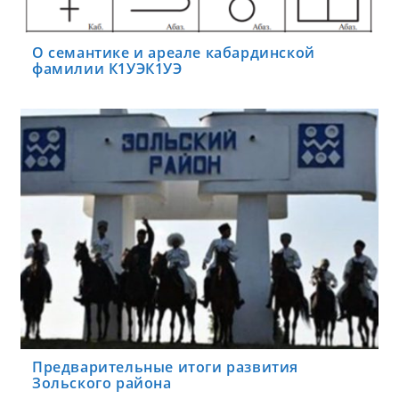
О семантике и ареале кабардинской
фамилии К1УЭК1УЭ
Предварительные итоги развития
Зольского района