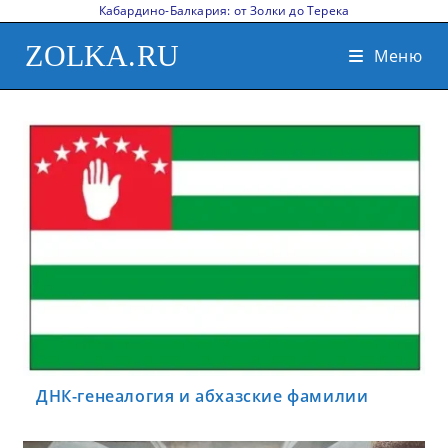
Кабардино-Балкария: от Золки до Терека
ZOLKA.RU
Меню
ДНК-генеалогия и абхазские фамилии