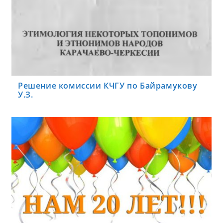
Решение комиссии КЧГУ по Байрамукову
У.З.