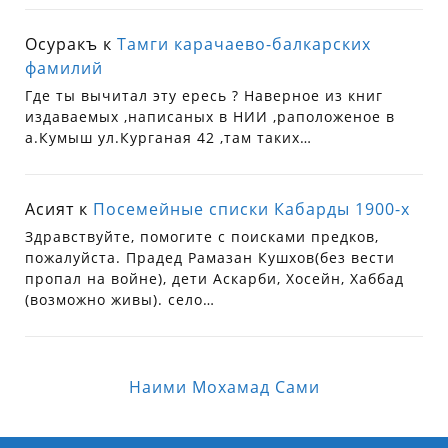
Осуракъ
к
Тамги карачаево-балкарских
фамилий
Где ты вычитал эту ересь ? Наверное из книг
издаваемых ,написаных в НИИ ,раположеное в
а.Кумыш ул.Курганая 42 ,там таких…
Асият
к
Посемейные списки Кабарды 1900-х
Здравствуйте, помогите с поисками предков,
пожалуйста. Прадед Рамазан Кушхов(без вести
пропал на войне), дети Аскарби, Хосейн, Хаббад
(возможно живы). село…
Наими Мохамад Сами