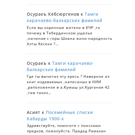
Осуракъ Кёбсюргенов
к
Тамги
карачаево-балкарских фамилий
Если вы коренные жители в КЧР ,то
почему в Тебердинском ущелье
,начиная с горы Шоана жили народность
Алты Кесеки ?…
Осуракъ
к
Тамги карачаево-
балкарских фамилий
Где ты вычитал эту ересь ? Наверное из
книг издаваемых ,написаных в НИИ
,раположеное в а.Кумыш ул.Курганая 42
,там таких…
Асият
к
Посемейные списки
Кабарды 1900-х
Здравствуйте, помогите с поисками
предков, пожалуйста. Прадед Рамазан