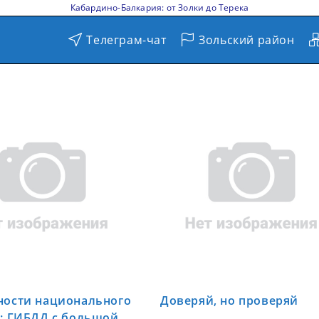
Кабардино-Балкария: от Золки до Терека
Телеграм-чат
Зольский район
ности национального
Доверяй, но проверяй
: ГИБДД с большой