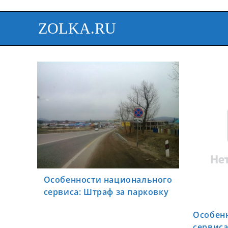
ZOLKA.RU
Особенности национального
сервиса: Штраф за парковку
Особен
сервиса