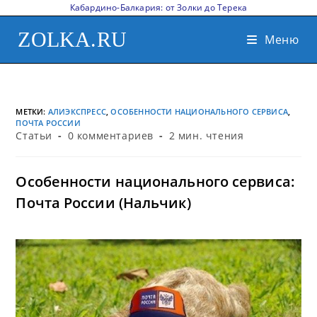
Кабардино-Балкария: от Золки до Терека
ZOLKA.RU
Меню
МЕТКИ
:
АЛИЭКСПРЕСС
,
ОСОБЕННОСТИ НАЦИОНАЛЬНОГО СЕРВИСА
,
ПОЧТА РОССИИ
Статьи
0 комментариев
2 мин. чтения
Особенности национального сервиса:
Почта России (Нальчик)