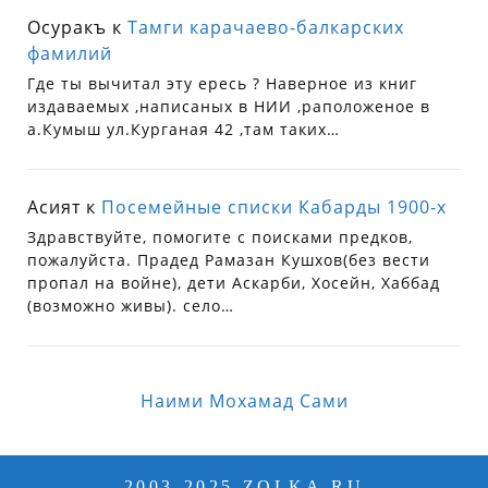
Осуракъ
к
Тамги карачаево-балкарских
фамилий
Где ты вычитал эту ересь ? Наверное из книг
издаваемых ,написаных в НИИ ,раположеное в
а.Кумыш ул.Курганая 42 ,там таких…
Асият
к
Посемейные списки Кабарды 1900-х
Здравствуйте, помогите с поисками предков,
пожалуйста. Прадед Рамазан Кушхов(без вести
пропал на войне), дети Аскарби, Хосейн, Хаббад
(возможно живы). село…
Наими Мохамад Сами
2003-2025 ZOLKA.RU