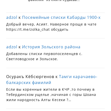
adzol
к
Посемейные списки Кабарды 1900-х
Добрый вечер, Асият. Наверное проще в чате
https://t.me/zolka_chat обсудить
adzol
к
История Зольского района
Добавлены списки первопоселенцев с.
Светловодское и Зольское.
Осуракъ Кёбсюргенов
к
Тамги карачаево-
балкарских фамилий
Если вы коренные жители в КЧР ,то почему в
Тебердинском ущелье ,начиная с горы Шоана
жили народность Алты Кесеки ?…