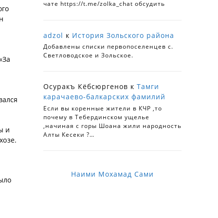
чате https://t.me/zolka_chat обсудить
ого
н
adzol
к
История Зольского района
Добавлены списки первопоселенцев с.
Светловодское и Зольское.
«За
Осуракъ Кёбсюргенов
к
Тамги
карачаево-балкарских фамилий
вался
Если вы коренные жители в КЧР ,то
почему в Тебердинском ущелье
,начиная с горы Шоана жили народность
ы и
Алты Кесеки ?…
хозе.
Наими Мохамад Сами
было