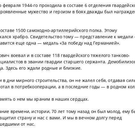
февраля 1944-го проходила в составе 6 отделения гвардейск
проявленные мужество и героизм в боях дважды был награжде
составе 1500 самоходно-артиллерийского полка. Этому
ался храбро. Свидетельство тому — представление к медали 
обавится еще одна — медаль «За победу над Германией».
ович воевал и в составе 118 гвардейского тяжелого танково-
циалистов в звании гвардии старшего сержанта. Демобилизо
да. Здесь его ждали родные и близкие.
 в дни мирного строительства, он не жалел себя, отдавая сил
отал в потребкооперации, а в последние годы — в родном кол
 память о нем мы храним в наших сердцах.
ние времени, истории, 70 лет тому назад он был молод, ему 
 защитил страну и нас с вами. И мы в вечном долгу перед
шедшими от нас.