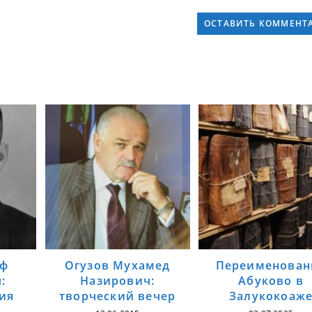
уф
Огузов Мухамед
Переименован
:
Назирович:
Абуково в
ия
творческий вечер
Залукокоаж