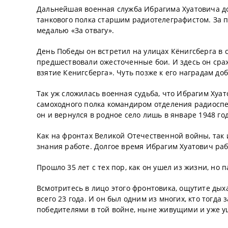
Дальнейшая военная служба Ибрагима Хуатовича до 
танкового полка старшим радиотелеграфистом. За 
медалью «За отвагу».
День Победы он встретил на улицах Кёнигсберга в 
предшествовали ожесточенные бои. И здесь он сраж
взятие Кенигсберга». Чуть позже к его наградам д
Так уж сложилась военная судьба, что Ибрагим Хуат
самоходного полка командиром отделения радиоспе
он и вернулся в родное село лишь в январе 1948 го
Как на фронтах Великой Отечественной войны, так и
знания работе. Долгое время Ибрагим Хуатович раб
Прошло 35 лет с тех пор, как он ушел из жизни, но
Всмотритесь в лицо этого фронтовика, ощутите дыха
всего 23 года. И он был одним из многих, кто тогда
победителями в той войне, ныне живущими и уже у