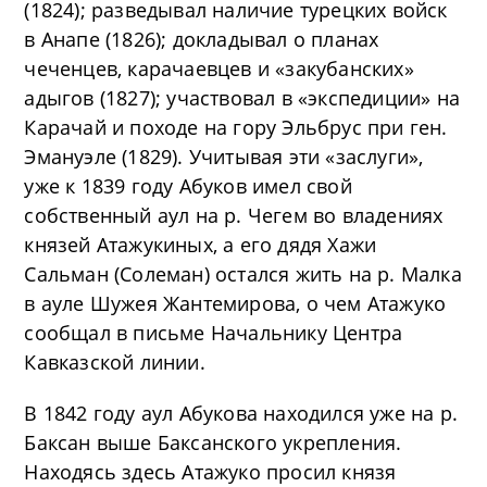
(1824); разведывал наличие турецких войск
в Анапе (1826); докладывал о планах
чеченцев, карачаевцев и «закубанских»
адыгов (1827); участвовал в «экспедиции» на
Карачай и походе на гору Эльбрус при ген.
Эмануэле (1829). Учитывая эти «заслуги»,
уже к 1839 году Абуков имел свой
собственный аул на р. Чегем во владениях
князей Атажукиных, а его дядя Хажи
Сальман (Солеман) остался жить на р. Малка
в ауле Шужея Жантемирова, о чем Атажуко
сообщал в письме Начальнику Центра
Кавказской линии.
В 1842 году аул Абукова находился уже на р.
Баксан выше Баксанского укрепления.
Находясь здесь Атажуко просил князя