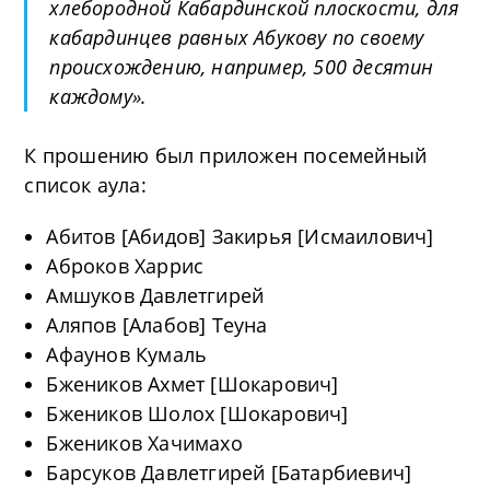
хлебородной Кабардинской плоскости, для
кабардинцев равных Абукову по своему
происхождению, например, 500 десятин
каждому».
К прошению был приложен посемейный
список аула:
Абитов [Абидов] Закирья [Исмаилович]
Аброков Харрис
Амшуков Давлетгирей
Аляпов [Алабов] Теуна
Афаунов Кумаль
Бжеников Ахмет [Шокарович]
Бжеников Шолох [Шокарович]
Бжеников Хачимахо
Барсуков Давлетгирей [Батарбиевич]