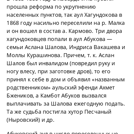
прошла реформа по укрупнению
населенных пунктов, так аул Хагундокова в
1868 году насильно переселили на р. Малка
и он вошел в состав а. Кармово. Три двора
хагундоковцев попали в аул Абукова —
семьи Аслана Шалова, Индриса Вакашева и
Моллы Курашинова. Причем, т. к. Аслан
Шалов был инвалидом (повредил руку и
ногу влесу, при заготовке дров), то его
принял к себе в дом и объявил «названным
родственником» аульский эфенди Ахмет
Бжеников, а Камбот Абуков вызвался
выплачивать за Шалова ежегодную подать.
Та же судьба постигла хутор Песчаный
(Ныровский) и др.
Абуковский аул в число переселенных не