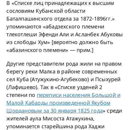
В «Списке лиц принадлежащих к высшим
сословиям Кубанской области
Баталпашинского отдела за 1872-1896гг.»
упоминаются «абадзехского племени
тлекотлеши Эфенди Али и Асланбек Абуковы
из слободы Хум» [вероятно должно быть
«абазинского племени» — прим.]
Другие представители рода жили на правом
берегу реки Малка в районе современных
сел Куба (Атужукино-Агубеково) и Псыхурей
(Лафишево). Так в «Списке узденей 2
степени по
переписи населения Большой и
Малой Кабарды произведенной Якубом
Шордановым за 30 января 1825 года
» среди
жителей аула Мисоста Атажукина,
упоминается старейшина рода Хаджи