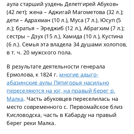
аула старший уздень Делетгирей Абуков»
(42 лет); жена – Аджигай Магометова (32 л.);
дети – Адрахман (10 л.), Муса (7 л.), Юсуп (5
л.); братья – Эреджиб (12 л.), Абрагхим (7 л.);
сестры – Дзух (15 л.), Хамида (10 л.), Кустина
(6 л.). Семья эта владела 34 душами холопов,
в т. ч. 20 мужского пола.
В результате деятельности генерала
Ермолова, к 1824 г.
многие адыго-
абазинские аулы Пятигорья насильно
переселяются на юг, на правый берег р.
Малка
. Часть абуковцев переселилась на
место современного с. Первомайское близ
Кисловодска, часть в Кабарду на правый
берег реки Малка.