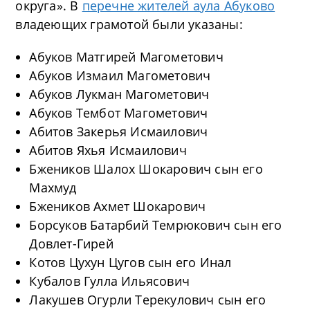
округа». В
перечне жителей аула Абуково
владеющих грамотой были указаны:
Абуков Матгирей Магометович
Абуков Измаил Магометович
Абуков Лукман Магометович
Абуков Тембот Магометович
Абитов Закерья Исмаилович
Абитов Яхья Исмаилович
Бжеников Шалох Шокарович сын его
Махмуд
Бжеников Ахмет Шокарович
Борсуков Батарбий Темрюкович сын его
Довлет-Гирей
Котов Цухун Цугов сын его Инал
Кубалов Гулла Ильясович
Лакушев Огурли Терекулович сын его