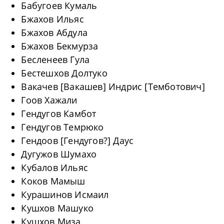
Бабугоев Кумаль
Бжахов Ильяс
Бжахов Абдула
Бжахов Бекмурза
Бесленеев Гула
Бестешхов Долтуко
Вакачев [Вакашев] Индрис [Темботович]
Гоов Хажали
Гендугов Камбот
Гендугов Темрюко
Гендоов [Гендугов?] Даус
Дугужов Шумахо
Кубалов Ильяс
Коков Мамыш
Курашинов Исмаил
Кушхов Машуко
Кушхов Миза