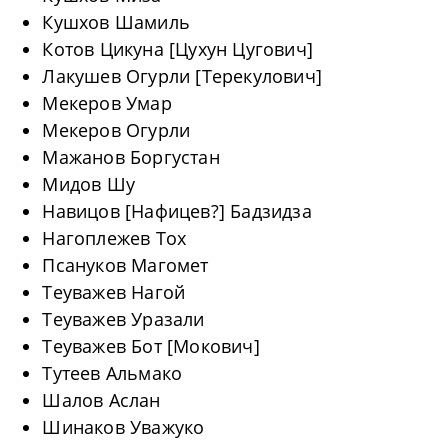
Кушхов Шамиль
Котов Цикуна [Цухун Цугович]
Лакушев Огурли [Терекулович]
Мекеров Умар
Мекеров Огурли
Мажанов Боргустан
Мидов Шу
Навицов [Нафицев?] Бадзидза
Нагоплежев Тох
Псануков Магомет
Теуважев Нагой
Теуважев Уразали
Теуважев Бот [Мокович]
Тутеев Альмако
Шалов Аслан
Шинаков Уважуко