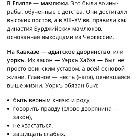
В Египте
—
мамлюки
. Это были воины-
рабы, обученные с детства. Они достигали
высоких постов, а в XIII–XV вв. правили как
династия Бурджийских мамлюков,
основанная выходцами из Черкессии.
На Кавказе
—
адыгское дворянство
, или
уоркъ
. Их закон — Уэркъ Хабзэ — был не
просто воинским уставом, а всей основой
жизни. Главное — честь (напэ), ценившаяся
выше жизни. Уоркъ обязан был:
быть верным князю и роду,
говорить правду (слово дворянина —
закон),
не хвастаться,
защищать слабых,