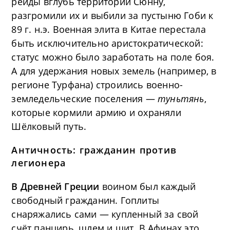
рейды вглубь территории Сюнну,
разгромили их и выбили за пустыню Гоби к
89 г. н.э. Военная элита в Китае перестала
быть исключительно аристократической:
статус можно было заработать на поле боя.
А для удержания новых земель (например, в
регионе Турфана) строились военно-
земледельческие поселения —
туньтянь
,
которые кормили армию и охраняли
Шёлковый путь.
Античность: гражданин против
легионера
В Древней Греции
воином был каждый
свободный гражданин. Гоплиты
снаряжались сами — купленный за свой
счёт панцирь, шлем и щит. В Афинах это