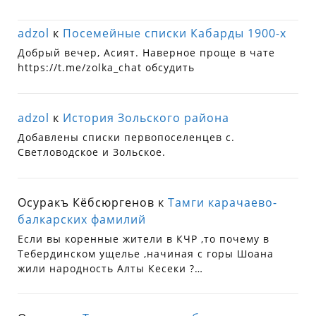
adzol
к
Посемейные списки Кабарды 1900-х
Добрый вечер, Асият. Наверное проще в чате
https://t.me/zolka_chat обсудить
adzol
к
История Зольского района
Добавлены списки первопоселенцев с.
Светловодское и Зольское.
Осуракъ Кёбсюргенов
к
Тамги карачаево-
балкарских фамилий
Если вы коренные жители в КЧР ,то почему в
Тебердинском ущелье ,начиная с горы Шоана
жили народность Алты Кесеки ?…