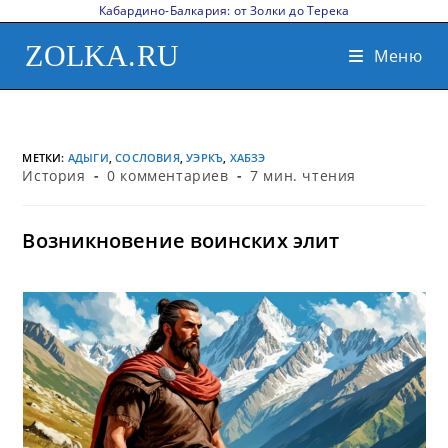
Кабардино-Балкария: от Золки до Терека
ZOLKA.RU
Меню
МЕТКИ
:
АДЫГИ
,
СОСЛОВИЯ
,
УЭРКЪ
,
ХАБЗЭ
История
0 комментариев
7 мин. чтения
Возникновение воинских элит