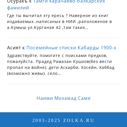
Осуракъ
к
Тамги карачаево-балкарских
фамилий
Где ты вычитал эту ересь ? Наверное из книг
издаваемых ,написаных в НИИ ,раположеное в
а.Кумыш ул.Курганая 42 ,там таких…
Асият
к
Посемейные списки Кабарды 1900-х
Здравствуйте, помогите с поисками предков,
пожалуйста. Прадед Рамазан Кушхов(без вести
пропал на войне), дети Аскарби, Хосейн, Хаббад
(возможно живы). село…
Наими Мохамад Сами
2003-2025 ZOLKA.RU