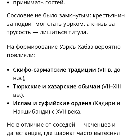
принимать гостей.
Сословие не было замкнутым: крестьянин
за подвиг мог стать уорком, а князь за
трусость — лишиться титула.
На формирование Уэркъ Хабзэ вероятно
повлияли:
Скифо-сарматские традиции
(VII в. до
н.э.),
Тюркские и хазарские обычаи
(VII–XIII
вв.),
Ислам и суфийские ордена
(Кадири и
Накшибанди) с XVII века.
Но в отличие от соседей — чеченцев и
дагестанцев, где шариат часто вытеснял