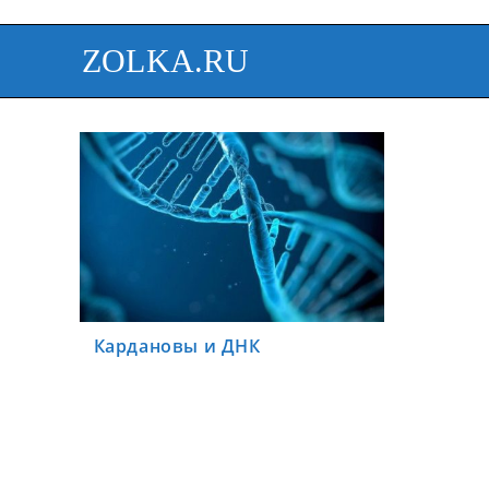
ZOLKA.RU
Кардановы и ДНК