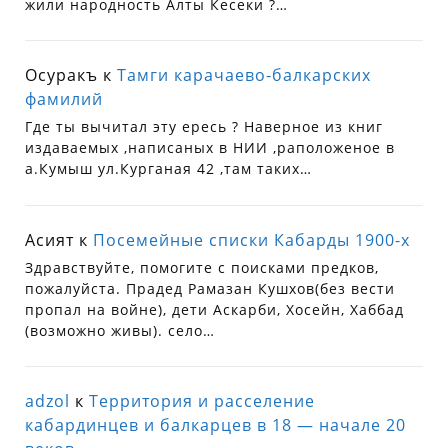
жили народность Алты Кесеки ?…
Осуракъ
к
Тамги карачаево-балкарских
фамилий
Где ты вычитал эту ересь ? Наверное из книг
издаваемых ,написаных в НИИ ,раположеное в
а.Кумыш ул.Курганая 42 ,там таких…
Асият
к
Посемейные списки Кабарды 1900-х
Здравствуйте, помогите с поисками предков,
пожалуйста. Прадед Рамазан Кушхов(без вести
пропал на войне), дети Аскарби, Хосейн, Хаббад
(возможно живы). село…
adzol
к
Территория и расселение
кабардинцев и балкарцев в 18 — начале 20