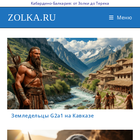
Кабардино-Балкария: от Золки до Терека
ZOLKA.RU
Меню
Земледельцы G2a1 на Кавказе