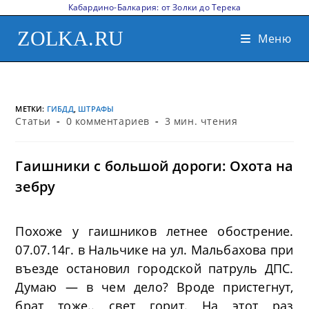
Кабардино-Балкария: от Золки до Терека
ZOLKA.RU
Меню
МЕТКИ
:
ГИБДД
,
ШТРАФЫ
Статьи
0 комментариев
3 мин. чтения
Гаишники с большой дороги: Охота на
зебру
Похоже у гаишников летнее обострение.
07.07.14г. в Нальчике на ул. Мальбахова при
въезде остановил городской патруль ДПС.
Думаю — в чем дело? Вроде пристегнут,
брат тоже.. свет горит. На этот раз