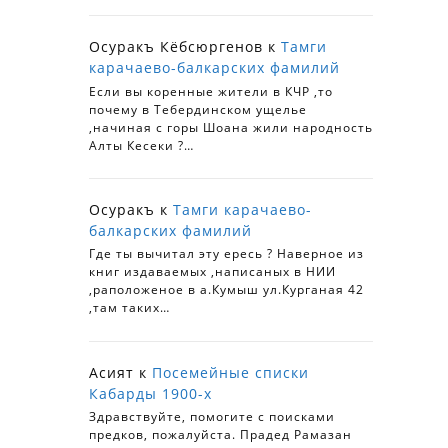
Осуракъ Кёбсюргенов
к
Тамги
карачаево-балкарских фамилий
Если вы коренные жители в КЧР ,то
почему в Тебердинском ущелье
,начиная с горы Шоана жили народность
Алты Кесеки ?…
Осуракъ
к
Тамги карачаево-
балкарских фамилий
Где ты вычитал эту ересь ? Наверное из
книг издаваемых ,написаных в НИИ
,раположеное в а.Кумыш ул.Курганая 42
,там таких…
Асият
к
Посемейные списки
Кабарды 1900-х
Здравствуйте, помогите с поисками
предков, пожалуйста. Прадед Рамазан