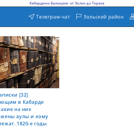
Кабардино-Балкария: от Золки до Терека
Телеграм-чат
Зольский район
аписки [32]
ающим в Кабарде
какие на них
ожены аулы и кому
ежат. 1820-е годы