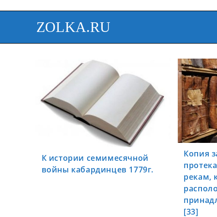
ZOLKA.RU
Копия з
К истории семимесячной
протек
войны кабардинцев 1779г.
рекам, 
распол
принадл
[33]