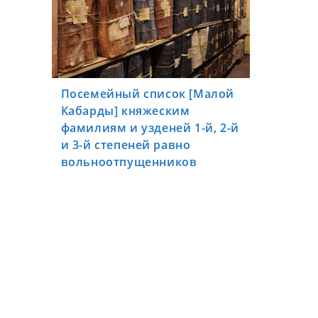
Посемейный список [Малой
Кабарды] княжеским
фамилиям и узденей 1-й, 2-й
и 3-й степеней равно
вольноотпущенников