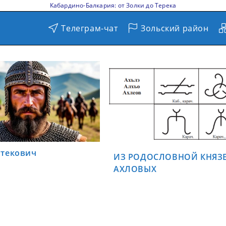
Кабардино-Балкария: от Золки до Терека
Телеграм-чат
Зольский район
йтекович
ИЗ РОДОСЛОВНОЙ КНЯЗ
АХЛОВЫХ