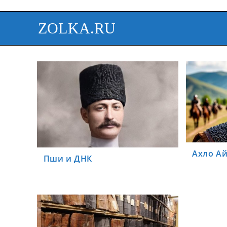
ZOLKA.RU
Ахло А
Пши и ДНК