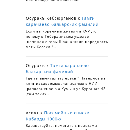
Осуракъ Кёбсюргенов
к
Тамги
карачаево-балкарских фамилий
Если вы коренные жители в КЧР ,то
почему в Тебердинском ущелье
,начиная с горы Шоана жили народность
Алты Кесеки ?…
Осуракъ
к
Тамги карачаево-
балкарских фамилий
Где ты вычитал эту ересь ? Наверное из
книг издаваемых ,написаных в НИИ
,раположеное в а.Кумыш ул.Курганая 42
,там таких…
Асият
к
Посемейные списки
Кабарды 1900-х
Здравствуйте, помогите с поисками