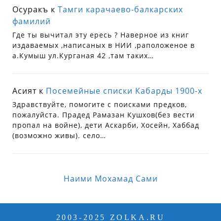
Осуракъ
к
Тамги карачаево-балкарских
фамилий
Где ты вычитал эту ересь ? Наверное из книг
издаваемых ,написаных в НИИ ,раположеное в
а.Кумыш ул.Курганая 42 ,там таких…
Асият
к
Посемейные списки Кабарды 1900-х
Здравствуйте, помогите с поисками предков,
пожалуйста. Прадед Рамазан Кушхов(без вести
пропал на войне), дети Аскарби, Хосейн, Хаббад
(возможно живы). село…
Наими Мохамад Сами
2003-2025 ZOLKA.RU