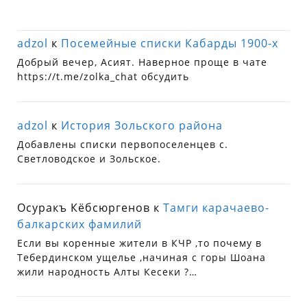
adzol
к
Посемейные списки Кабарды 1900-х
Добрый вечер, Асият. Наверное проще в чате
https://t.me/zolka_chat обсудить
adzol
к
История Зольского района
Добавлены списки первопоселенцев с.
Светловодское и Зольское.
Осуракъ Кёбсюргенов
к
Тамги карачаево-
балкарских фамилий
Если вы коренные жители в КЧР ,то почему в
Тебердинском ущелье ,начиная с горы Шоана
жили народность Алты Кесеки ?…