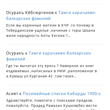
Осуракъ Кёбсюргенов
к
Тамги карачаево-
балкарских фамилий
Если вы коренные жители в КЧР ,то почему в
Тебердинском ущелье ,начиная с горы Шоана
жили народность Алты Кесеки ?…
Осуракъ
к
Тамги карачаево-балкарских
фамилий
Где ты вычитал эту ересь ? Наверное из книг
издаваемых ,написаных в НИИ ,раположеное в
а.Кумыш ул.Курганая 42 ,там таких…
Асият
к
Посемейные списки Кабарды 1900-х
Здравствуйте, помогите с поисками предков,
пожалуйста. Прадед Рамазан Кушхов(без вести