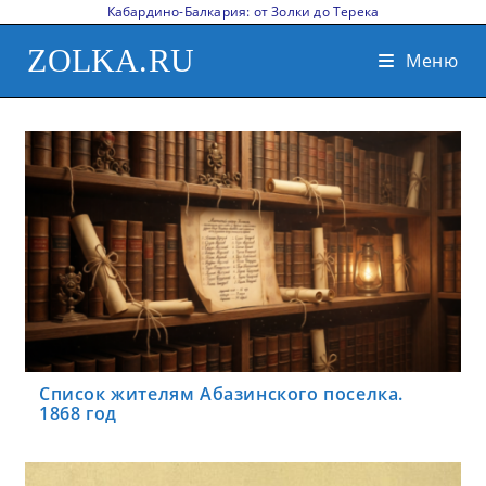
Кабардино-Балкария: от Золки до Терека
ZOLKA.RU
Меню
Список жителям Абазинского поселка.
1868 год