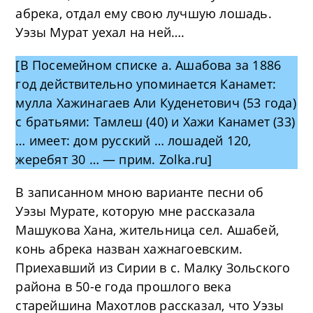
абрека, отдал ему свою лучшую лошадь.
Уэзы Мурат уехал на ней….
[В Посемейном списке а. Ашабова за 1886
год действительно упоминается Канамет:
мулла Хажинагаев Али Куденетович (53 года)
с братьями: Тамлеш (40) и Хажи Канамет (33)
… имеет: дом русский … лошадей 120,
жеребят 30 … — прим. Zolka.ru]
В записанном мною варианте песни об
Уэзы Мурате, которую мне рассказала
Машукова Хана, жительница сел. Ашабей,
конь абрека назван хажнагоевским.
Приехавший из Сирии в с. Малку Зольского
района в 50-е года прошлого века
старейшина Махотлов рассказал, что Уэзы