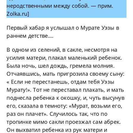
неродственными между собой. — прим.
Zolka.ru]
Первый хабар я услышал о Мурате Уэзы в
раннем детстве….
В одном из селений, в сакле, несмотря на
усилия матери, плакал маленький ребенок.
Была ночь, шел дождь, гремела молния.
Отчаявшись, мать пригрозила своему сыну:
« Если не перестанешь, отдам тебя Уэзы
Мурату!». Тот не переставал плакать, и мать
поднесла ребенка к окошку, и, чуть высунув
его, сказала в темноту: «Мурат, возьми его,
раз он плачет». Случилось так, что по
тропинке мимо сакли проезжал сам абрек.
Он выхватил ребенка из рук матери и