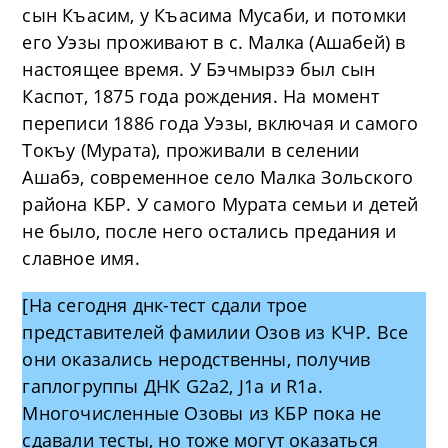
сын Къасим, у Къасима Мусаби, и потомки
его Уэзы проживают в с. Малка (Ашабей) в
настоящее время. У Бэчмырзэ был сын
Каспот, 1875 года рождения. На момент
переписи 1886 года Уэзы, включая и самого
Токъу (Мурата), проживали в селении
Ашабэ, современное село Малка Зольского
района КБР. У самого Мурата семьи и детей
не было, после него остались предания и
славное имя.
[На сегодня днк-тест сдали трое
представителей фамилии Озов из КЧР. Все
они оказались неродственны, получив
гаплогруппы ДНК G2a2, J1a и R1a.
Многочисленные Озовы из КБР пока не
сдавали тесты, но тоже могут оказаться