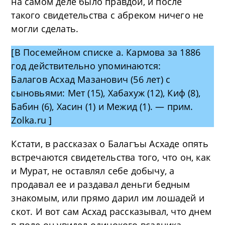
на самом деле было правдой, и после
такого свидетельства с абреком ничего не
могли сделать.
[В Посемейном списке а. Кармова за 1886
год действительно упоминаются:
Балагов Асхад Мазанович (56 лет) с
сыновьями: Мет (15), Хабахуж (12), Киф (8),
Бабин (6), Хасин (1) и Межид (1). — прим.
Zolka.ru ]
Кстати, в рассказах о Балагъы Асхаде опять
встречаются свидетельства того, что он, как
и Мурат, не оставлял себе добычу, а
продавал ее и раздавал деньги бедным
знакомым, или прямо дарил им лошадей и
скот. И вот сам Асхад рассказывал, что днем