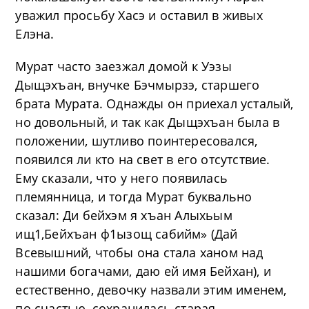
уважил просьбу Хасэ и оставил в живых
Елэна.
Мурат часто заезжал домой к Уэзы
Дыщэхъан, внучке Бэчмырзэ, старшего
брата Мурата. Однажды он приехал усталый,
но довольный, и так как Дыщэхъан была в
положении, шутливо поинтересовался,
появился ли кто на свет в его отсутствие.
Ему сказали, что у него появилась
племянница, и тогда Мурат буквально
сказал: Ди бейхэм я хъан Алыхьым
ищ1,Бейхъан ф1ызощ сабийм» (Дай
Всевышний, чтобы она стала ханом над
нашими богачами, даю ей имя Бейхан), и
естественно, девочку назвали этим именем,
по счастью, сохранилась старая