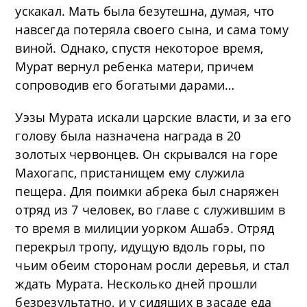
ускакал. Мать была безутешна, думая, что
навсегда потеряла своего сына, и сама тому
виной. Однако, спустя некоторое время,
Мурат вернул ребенка матери, причем
сопроводив его богатыми дарами…
Уэзы Мурата искали царские власти, и за его
голову была назначена награда в 20
золотых червонцев. Он скрывался на горе
Махогапс, пристанищем ему служила
пещера. Для поимки абрека был снаряжен
отряд из 7 человек, во главе с служившим в
то время в милиции уорком Ашабэ. Отряд
перекрыл тропу, идущую вдоль горы, по
чьим обеим сторонам росли деревья, и стал
ждать Мурата. Несколько дней прошли
безрезультатно, и у сидящих в засаде еда