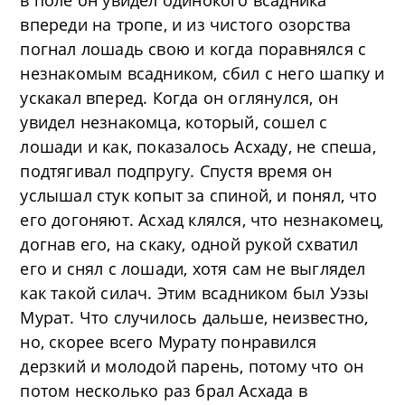
в поле он увидел одинокого всадника
впереди на тропе, и из чистого озорства
погнал лошадь свою и когда поравнялся с
незнакомым всадником, сбил с него шапку и
ускакал вперед. Когда он оглянулся, он
увидел незнакомца, который, сошел с
лошади и как, показалось Асхаду, не спеша,
подтягивал подпругу. Спустя время он
услышал стук копыт за спиной, и понял, что
его догоняют. Асхад клялся, что незнакомец,
догнав его, на скаку, одной рукой схватил
его и снял с лошади, хотя сам не выглядел
как такой силач. Этим всадником был Уэзы
Мурат. Что случилось дальше, неизвестно,
но, скорее всего Мурату понравился
дерзкий и молодой парень, потому что он
потом несколько раз брал Асхада в