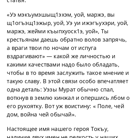
статья.
«Уэ мэкъумэшыщ1эхэм, уой, маржэ, вы
щ1огъэщ1эжыр, уой, Уэ уи ижэгъухэри, уой,
маржэ, жейми къыпхуоск1э, уой», Ты
крестьянам даешь обратно волов запрячь,
а враги твои по ночам от испуга
вздрагивают» — какой же личностью и
какими качествами надо было обладать,
чтобы в то время заслужить такое мнение и
такую славу. В этой связи особо впечатляет
одна деталь: Уэзы Мурат обычно спал,
воткнув в землю кинжал и опершись лбом о
его рукоятку. Вот уж воистину: « Поле, чей
дом, война чей обычай».
Настоящее имя нашего героя Токъу,
наличие двух имен не редкость у наших