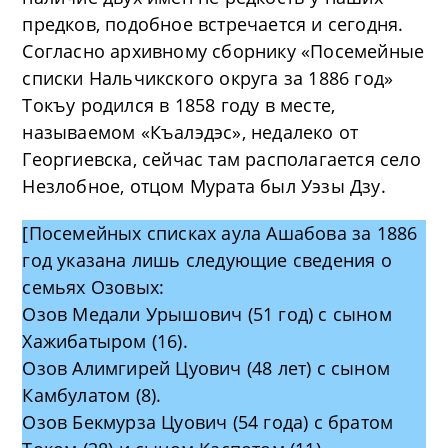
предков, подобное встречается и сегодня.
Согласно архивному сборнику «Посемейные
списки Нальчикского округа за 1886 год»
Токъу родился в 1858 году в месте,
называемом «Къалэдэс», недалеко от
Георгиевска, сейчас там располагается село
Незлобное, отцом Мурата был Уэзы Дзу.
[Посемейных списках аула Ашабова за 1886
год указана лишь следующие сведения о
семьях Озовых:
Озов Медали Урышович (51 год) с сыном
Хажибатыром (16).
Озов Алимгирей Цуович (48 лет) с сыном
Камбулатом (8).
Озов Бекмурза Цуович (54 года) с братом