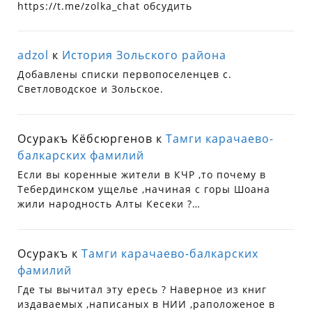
https://t.me/zolka_chat обсудить
adzol
к
История Зольского района
Добавлены списки первопоселенцев с.
Светловодское и Зольское.
Осуракъ Кёбсюргенов
к
Тамги карачаево-
балкарских фамилий
Если вы коренные жители в КЧР ,то почему в
Тебердинском ущелье ,начиная с горы Шоана
жили народность Алты Кесеки ?…
Осуракъ
к
Тамги карачаево-балкарских
фамилий
Где ты вычитал эту ересь ? Наверное из книг
издаваемых ,написаных в НИИ ,раположеное в