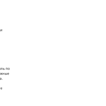
ки
иль по
ожные
а.
те