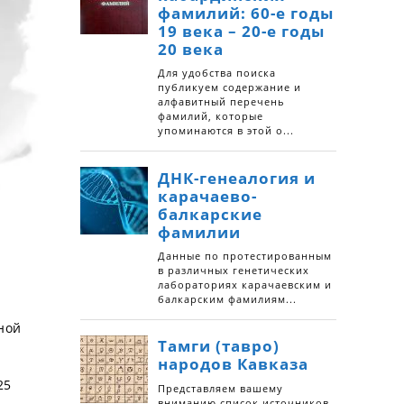
ной
25