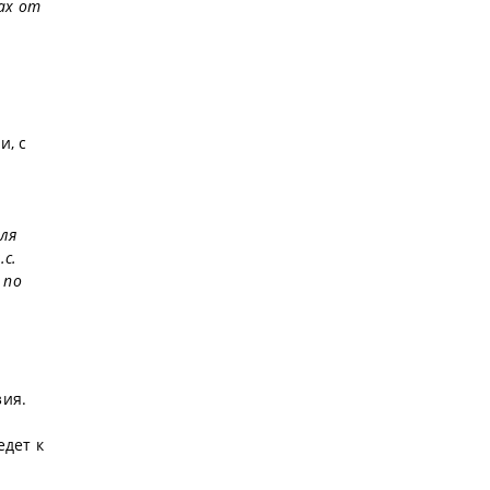
ах от
и, с
для
.с.
 по
ия.
дет к