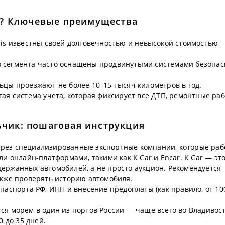
о? Ключевые преимущества
sis известны своей долговечностью и невысокой стоимостью
 сегмента часто оснащены продвинутыми системами безопас
ьцы проезжают не более 10–15 тысяч километров в год.
ая система учета, которая фиксирует все ДТП, ремонтные ра
льчик: пошаговая инструкция
ерез специализированные экспортные компании, которые ра
ли онлайн-платформами, такими как K Car и Encar. K Car — эт
ержанных автомобилей, а не просто аукцион. Рекомендуется
акже проверять историю автомобиля.
 паспорта РФ, ИНН и внесение предоплаты (как правило, от 10
я морем в один из портов России — чаще всего во Владивос
0 до 35 дней.