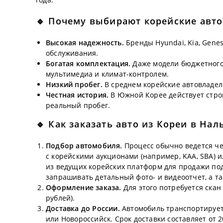
🔹 Почему выбирают корейские авт
Высокая надежность.
Бренды Hyundai, Kia, Gene
обслуживания.
Богатая комплектация.
Даже модели бюджетного
мультимедиа и климат-контролем.
Низкий пробег.
В среднем корейские автовладел
Честная история.
В Южной Корее действует строг
реальный пробег.
🔹 Как заказать авто из Кореи в На
Подбор автомобиля.
Процесс обычно ведется ч
с корейскими аукционами (например, KAA, SBA) и
из ведущих корейских платформ для продажи под
запрашивать детальный фото- и видеоотчет, а т
Оформление заказа.
Для этого потребуется скан
рублей).
Доставка до России.
Автомобиль транспортируетс
или Новороссийск. Срок доставки составляет от 2