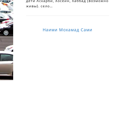
дети Аскарби, Хосейн, Хаббад (возможно
живы). село…
Наими Мохамад Сами