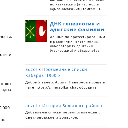
ности,
боты и
adzol
к
Посемейные списки
Кабарды 1900-х
Добрый вечер, Асият. Наверное проще в
ботают
чате https://t.me/zolka_chat обсудить
о одна
adzol
к
История Зольского района
0 000
Добавлены списки первопоселенцев с.
Светловодское и Зольское.
ток