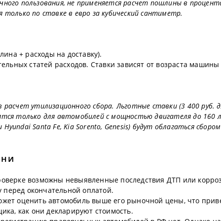
ичного пользования, не применяется расчет пошлины в процент
только по ставке в евро за кубический сантиметр.
ина + расходы на доставку).
ельных статей расходов. Ставки зависят от возраста машины 
 расчет утилизационного сбора. Льготные ставки (3 400 руб. 
нятся только для автомобилей с мощностью двигателя до 160 л
yundai Santa Fe, Kia Sorento, Genesis) будут облагаться сбором
мни
оверке возможны невыявленные последствия ДТП или корроз
у перед окончательной оплатой.
жет оценить автомобиль выше его рыночной цены, что приве
ика, как они декларируют стоимость.