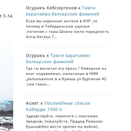
Осуракъ Кёбсюргенов
к
Тамги
карачаево-балкарских фамилий
т 7–14
Если вы коренные жители в КЧР ,то
почему в Тебердинском ущелье
,начиная с горы Шоана жили народность
Алты Кесеки ?…
Осуракъ
к
Тамги карачаево-
балкарских фамилий
Где ты вычитал эту ересь ? Наверное из
книг издаваемых ,написаных в НИИ
,раположеное в а.Кумыш ул.Курганая 42
,там таких…
Асият
к
Посемейные списки
Кабарды 1900-х
Здравствуйте, помогите с поисками
предков, пожалуйста. Прадед Рамазан
Кушхов(без вести пропал на войне),