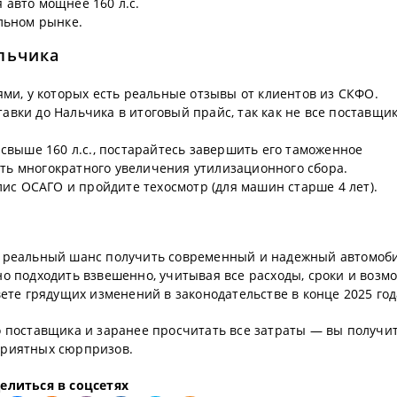
 авто мощнее 160 л.с.
льном рынке.
льчика
и, у которых есть реальные отзывы от клиентов из СКФО.
тавки до Нальчика в итоговый прайс, так как не все поставщи
выше 160 л.с., постарайтесь завершить его таможенное
ать многократного увеличения утилизационного сбора.
ис ОСАГО и пройдите техосмотр (для машин старше 4 лет).
о реальный шанс получить современный и надежный автомоб
но подходить взвешенно, учитывая все расходы, сроки и возм
ете грядущих изменений в законодательстве в конце 2025 год
о поставщика и заранее просчитать все затраты — вы получи
приятных сюрпризов.
елиться в соцсетях