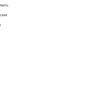
а
овать
ские
.