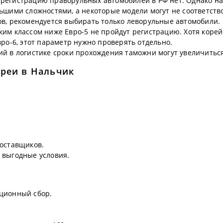
 регистрацию праворульных автомобилей в РФ нет. Однако н
ьшими сложностями, а некоторые модели могут не соответств
в, рекомендуется выбирать только леворульные автомобили.
ким классом ниже Евро-5 не пройдут регистрацию. Хотя корей
ро-6, этот параметр нужно проверять отдельно.
й в логистике сроки прохождения таможни могут увеличиться
ореи в Нальчик
поставщиков.
 выгодные условия.
ционный сбор.