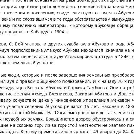
чает 110-летие основания на реке Золка. До сих пор считаетс
рритории, где ныне расположено это селение в Карачаево-Чер
поколения к поколению, свидетельствуют о том, что Абуков
 века и по сложившимся в те годы обстоятельствам вынужден
йшему повелению императора», к которому абуковцы обраща
 предков – в Кабарду в 1904 г.
ва, С. Бейтуганова и других судьба аула Абуково и рода Аб
 «аул подполковника Атажуко Абукова находился сначала на Ч
ка, затем переселился к аулу Атласкирова, а оттуда в 1846 го
делен земельный участок.
ные люди, которые и после завершения земельных преобраз
л аул с правом общинного пользования. И к началу 70-х год
левладельцев Беслана Абукова и Саркиса Тамбиева. Они потре
шение эфенди Ахмеда Бженикова, Закирьи Абитова и Довлет
ызвало сочувствие даже у чиновников Управления межевой 
го участка селению Абуково решался 15 лет. Наконец в 188
ятин за рекой Малка. На 12 километров поднялось селение в 
 неудобных землях. Большинство дворов обустроилось на ск
ущие на склонах гор. Из-за гористой местности не хватало па
х садов. К этому времени село выросло с 49 дворов до 84. 