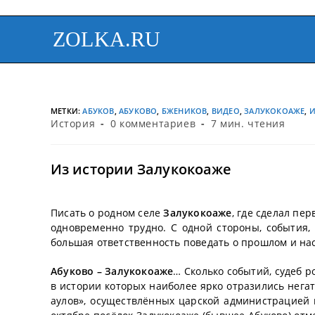
ZOLKA.RU
МЕТКИ
:
АБУКОВ
,
АБУКОВО
,
БЖЕНИКОВ
,
ВИДЕО
,
ЗАЛУКОКОАЖЕ
,
И
История
0 комментариев
7 мин. чтения
Из истории Залукокоаже
Писать о родном селе
Залукокоаже
, где сделал пе
одновременно трудно. С одной стороны, события,
большая ответственность поведать о прошлом и на
Абуково – Залукокоаже
… Сколько событий, судеб р
в истории которых наиболее ярко отразились нег
аулов», осуществлённых царской администрацией в