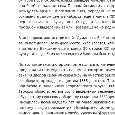
октябре посёлок Залукокоаже (бывшее Абуково) отме
оно берёт начало от села Первомайское, т.е. с те
Между тем архивы и воспоминания, переданные от 
основано в самом центре Кабарды ещё в начале XIX
переселиться «на Бургустан». Оттуда «по высоча
просьбой о выделении земли, возвращено на родину
В исследованиях историков Х. Думанова, В. Кажаро
занимает довольно видное место. Указывается, что
а затем на Баксане» ещё в конце 30-х годов XIX ве
Бургустан, где близ Кисловодска Абуковым был вы
По воспоминаниям старожилов, нашлись влиятель
продолжали претендовать на земли, которые получи
века 49 дворов селения оказались на участках зем
освободить принадлежащие им 1335 десятин. Про
Борсукова к начальнику Георгиевского округа в
Терской области, но вопрос о выделении земельно
абуковскому сельскому обществу выделили 3360 дес
находилось восемнадцать лет на Мало-Эшкаконских
поэтому соседи прозвали их «бгыкIэрыс», т.е. жив
земель для выращивания хлеба, кукурузы, фруктовы