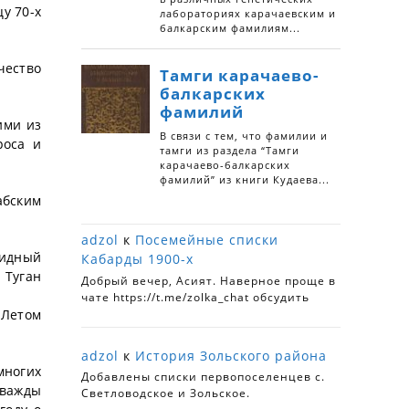
цу 70-х
чество
ими из
роса и
абским
adzol
к
Посемейные списки
видный
Кабарды 1900-х
 Туган
Добрый вечер, Асият. Наверное проще в
чате https://t.me/zolka_chat обсудить
 Летом
adzol
к
История Зольского района
многих
Добавлены списки первопоселенцев с.
дважды
Светловодское и Зольское.