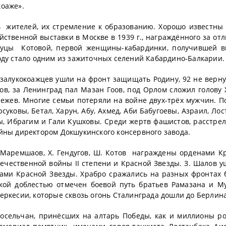
коаже».
ь жителей, их стремление к образованию. Хорошо известны
йственной выставки в Москве в 1939 г., награждённого за от
 Цуцы Котовой, первой женщины-кабардинки, получившей 
оду стало одним из зажиточных селений Кабардино-Балкарии.
 залукокоажцев ушли на фронт защищать Родину, 92 не верну
ов, за Ленинград пал Мазан Гоов, под Орлом сложил голову
ежев. Многие семьи потеряли на войне двух-трёх мужчин. П
суковы, Бетал, Харун, Абу, Ахмед, Аби Бабугоевы, Азраил, Лос
ы, Ибрагим и Гали Кушховы. Среди жертв фашистов, расстре
ойны директором Докшукинского консервного завода.
. Маремшаов, Х. Гендугов, Ш. Котов награждены орденами К
ечественной войны II степени и Красной Звезды. З. Шалов у
ами Красной Звезды. Храбро сражались на разных фронтах 
кой доблестью отмечен боевой путь братьев Рамазана и М
еркесии, которые сквозь огонь Сталинграда дошли до Берлина
носельчан, принёсших на алтарь Победы, как и миллионы ро