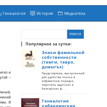
Генеалогия
История
Медиатека
ПОИСК
Популярное за сутки:
легко и
угой –
лений,
инений
рмы. В