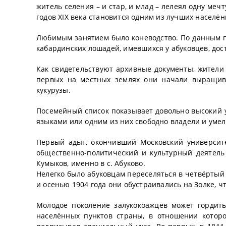
житель селения – и стар, и млад – лелеял одну мечт
годов XIX века становится одним из лучших населён
Любимым занятием было коневодство. По данным пос
кабардинских лошадей, имевшихся у абуковцев, дост
Как свидетельствуют архивные документы, жители 
первых на местных землях они начали выращива
кукурузы.
Посемейный список показывает довольно высокий у
языками или одним из них свободно владели и умели
Первый адыг, окончивший Московский университ
общественно-политический и культурный деятель
Кумыков, именно в с. Абуково.
Нелегко было абуковцам переселяться в четвёртый р
и осенью 1904 года они обустраивались на Золке, 
Молодое поколение залукокоажцев может гордить
населённых пунктов страны, в отношении котор