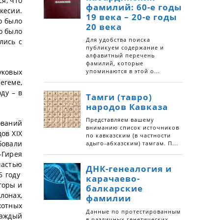
я, что
кесии.
о было
о было
лись с
уковых
егеме,
ду – в
ований
ов XIX
бовали
-Гирея
частью
6 году
горы и
лонах,
хотных
Каждый