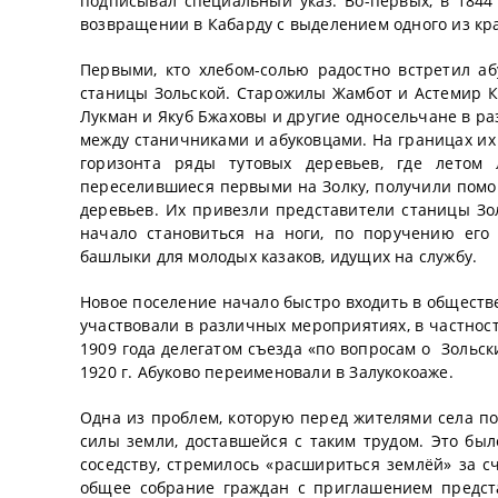
подписывал специальный указ. Во-первых, в 1844 
возвращении в Кабарду с выделением одного из кр
Первыми, кто хлебом-солью радостно встретил аб
станицы Зольской. Старожилы Жамбот и Астемир К
Лукман и Якуб Бжаховы и другие односельчане в ра
между станичниками и абуковцами. На границах и
горизонта ряды тутовых деревьев, где летом л
переселившиеся первыми на Золку, получили по
деревьев. Их привезли представители станицы Зол
начало становиться на ноги, по поручению его
башлыки для молодых казаков, идущих на службу.
Новое поселение начало быстро входить в обществ
участвовали в различных мероприятиях, в частност
1909 года делегатом съезда «по вопросам о Зольск
1920 г. Абуково переименовали в Залукокоаже.
Одна из проблем, которую перед жителями села п
силы земли, доставшейся с таким трудом. Это был
соседству, стремилось «расшириться землёй» за сч
общее собрание граждан с приглашением предст