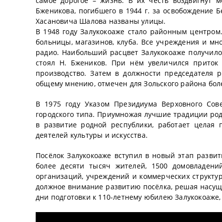
самое дорогое – жизнь. В их честь воздвигнут 
Бженикова, погибшего в 1944 г. за освобождение 
Хасановича Шалова названы улицы.
В 1948 году Залукокоаже стало районным центром
больницы, магазинов, клуба. Все учреждения и мн
радио. Наибольший расцвет Залукокоаже получило 
стоял Н. Бжеников. При нём увеличился приток
производство. Затем в должности председателя р
общему мнению, отмечен для Зольского района бол
В 1975 году Указом Президиума Верховного Сов
городского типа. Приумножая лучшие традиции родн
в развитие родной республики, работает целая 
деятелей культуры и искусства.
Посёлок Залукокоаже вступил в новый этап развит
более десяти тысяч жителей, 1500 домовладени
организаций, учреждений и коммерческих структур
должное внимание развитию посёлка, решая насущн
дни подготовки к 110-летнему юбилею Залукокоаже,