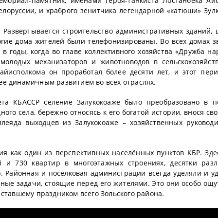
мемориал-памятник, именами героя-танкиста Лостанбека Аи
Белоруссии, и храброго зенитчика легендарной «катюши» Зул
. Развёртывается строительство административных зданий, 
огие дома жителей были телефонизированы. Во всех домах з
в годы, когда во главе коллективного хозяйства «Дружба на
 молодых механизаторов и животноводов в сельскохозяйст
айисполкома он проработал более десяти лет, и этот пери
ее динамичным развитием во всех отраслях.
ета КБАССР селение Залукокоаже было преобразовано в п
ого села, бережно относясь к его богатой истории, внося сво
плеяда выходцев из Залукокоаже – хозяйственных руководи
ия как один из перспективных населённых пунктов КБР. Зде
й и 730 квартир в многоэтажных строениях, десятки раз
. Районная и поселковая администрации всегда уделяли и у
ые задачи, стоящие перед его жителями. Это они особо ощу
 ставшему праздником всего Зольского района.