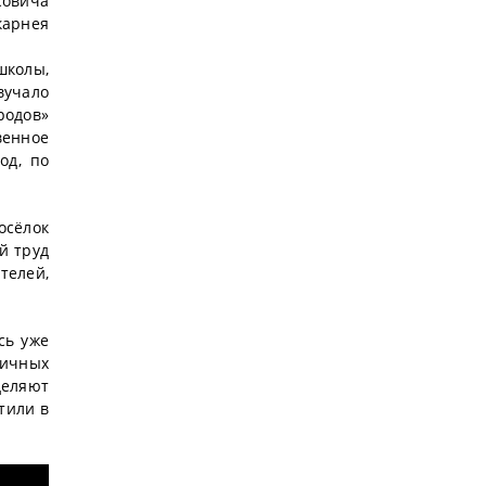
совича
карнея
школы,
вучало
родов»
венное
од, по
осёлок
й труд
телей,
сь уже
личных
деляют
тили в