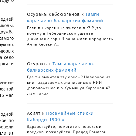
году о
Осуракъ Кёбсюргенов
к
Тамги
седней
карачаево-балкарских фамилий
иковы,
Если вы коренные жители в КЧР ,то
дружба
почему в Тебердинском ущелье
самого
,начиная с горы Шоана жили народность
Алты Кесеки ?…
уково,
одовых
а село
Осуракъ
к
Тамги карачаево-
урки и
балкарских фамилий
Где ты вычитал эту ересь ? Наверное из
ренные
книг издаваемых ,написаных в НИИ
,раположеное в а.Кумыш ул.Курганая 42
весной
,там таких…
15 мая
Асият
к
Посемейные списки
родной
Кабарды 1900-х
ное по
Здравствуйте, помогите с поисками
ровели
предков, пожалуйста. Прадед Рамазан
мли из