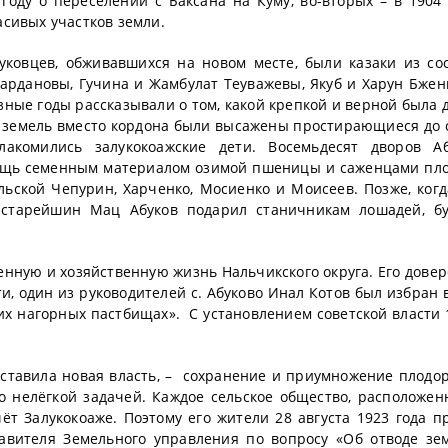
году о переселении с Баксана на Куму, во-вторых – в 1904 
асивых участков земли.
уковцев, обживавшихся на новом месте, были казаки из со
ардановы, Гучина и Жамбулат Теуважевы, Якуб и Харун Бжен
зные годы рассказывали о том, какой крепкой и верной была 
х земель вместо кордона были высажены простирающиеся до 
акомились залукокоажские дети. Восемьдесят дворов Аб
мощь семенным материалом озимой пшеницы и саженцами пл
ьской Чепурин, Харченко, Мосиенко и Моисеев. Позже, когд
 старейшин Мац Абуков подарил станичникам лошадей, б
енную и хозяйственную жизнь Нальчикского округа. Его дове
и, один из руководителей с. Абуково Инал Котов был избран 
их нагорных пастбищах». С установлением советской власти 
оставила новая власть, – сохранение и приумножение плодо
о нелёгкой задачей. Каждое сельское общество, расположен
ёт Залукокоаже. Поэтому его жители 28 августа 1923 года п
авителя Земельного управления по вопросу «Об отводе зе