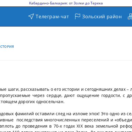
Кабардино-Балкария: от Золки до Терека
Телеграм-чат
Зольский район
СТОРИЯ
рвые шаги, рассказывать о его истории и сегодняшних делах – 
 пропускаемые через сердце, дают ощущение гордости, с др
стоящем дорогих односельчан.
одовых фамилий оставили след на изломе эпох! Это одно из се
ативные последствия многочисленных переселений и «объед
плоть до проведения в 70-х годах XIX века земельной рефо