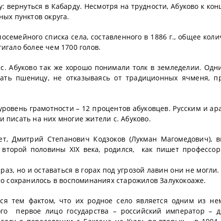
у: вернуться в Кабарду. Несмотря на трудности, Абуково к кон
ных пунктов округа.
емейного списка села, составленного в 1886 г., общее коли
игало более чем 1700 голов.
с. Абуково так же хорошо понимали толк в земледелии. Одн
ть пшеницу, не отказываясь от традиционных ячменя, п
ровень грамотности – 12 процентов абуковцев. Русским и ар
 писать на них многие жители с. Абуково.
ет, Дмитрий Степанович Кодзоков (Лукман Магомедович), 
 второй половины XIX века, родился, как пишет профессор
аз, но и оставаться в горах под угрозой лавин они не могли.
что сохранилось в воспоминаниях старожилов Залукокоаже.
ся тем фактом, что их родное село является одним из не
ого первое лицо государства – российский император – 