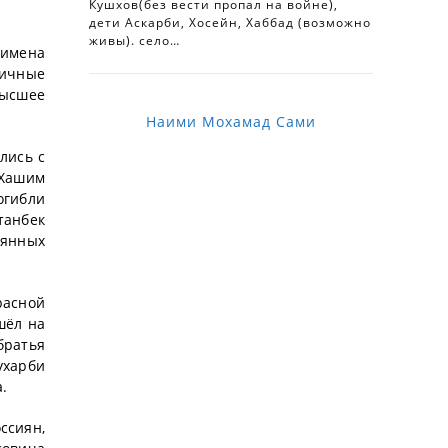
Кушхов(без вести пропал на войне),
дети Аскарби, Хосейн, Хаббад (возможно
живы). село…
 имена
личные
высшее
Наими Мохамад Сами
лись с
 Хашим
огибли
танбек
лянных
расной
шёл на
братья
ухарби
.
ссиян,