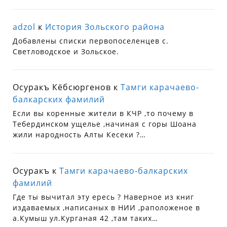
adzol
к
История Зольского района
Добавлены списки первопоселенцев с.
Светловодское и Зольское.
Осуракъ Кёбсюргенов
к
Тамги карачаево-
балкарских фамилий
Если вы коренные жители в КЧР ,то почему в
Тебердинском ущелье ,начиная с горы Шоана
жили народность Алты Кесеки ?…
Осуракъ
к
Тамги карачаево-балкарских
фамилий
Где ты вычитал эту ересь ? Наверное из книг
издаваемых ,написаных в НИИ ,раположеное в
а.Кумыш ул.Курганая 42 ,там таких…