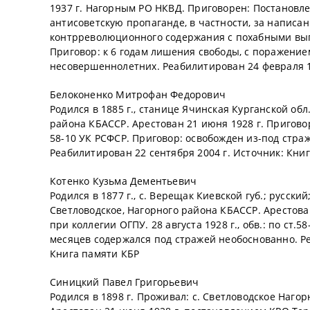
1937 г. Нагорным РО НКВД. Приговорен: Постановле
антисоветскую пропаганде, в частности, за написа
контрреволюционного содержания с похабными выпа
Приговор: к 6 годам лишения свободы, с поражением
несовершеннолетних. Реабилитирован 24 февраля 1
Белоконенко Митрофан Федорович
Родился в 1885 г., станице Ячинская Курганской обл
района КБАССР. Арестован 21 июня 1928 г. Приговор
58-10 УК РСФСР. Приговор: освобожден из-под стра
Реабилитирован 22 сентября 2004 г. Источник: Кни
Котенко Кузьма Дементьевич
Родился в 1877 г., с. Верещак Киевской губ.; русск
Светловодское, Нагорного района КБАССР. Арестова
при коллегии ОГПУ. 28 августа 1928 г., обв.: по ст
месяцев содержался под стражей необоснованно. Ре
Книга памяти КБР
Синицкий Павел Григорьевич
Родился в 1898 г. Проживал: с. Светловодское Наго