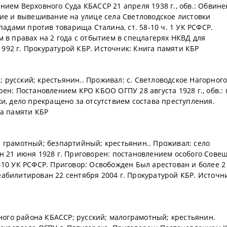
нием Верховного Суда КБАССР 21 апреля 1938 г., обв.: Обвине
ние и вывешивание на улице села Светловодское листовки
дами против товарища Сталина, ст. 58-10 ч. 1 УК РСФСР.
 в правах на 2 года с отбытием в спецлагерях НКВД для
992 г. Прокуратурой КБР. Источник: Книга памяти КБР
.; русский; крестьянин.. Проживал: с. Светловодское Нагорног
ен: Постановлением КРО КБОО ОГПУ 28 августа 1928 г., обв.: п
жи, дело прекращено за отсутствием состава преступления.
га памяти КБР
ий; грамотный; безпартийный; крестьянин.. Проживал: село
н 21 июня 1928 г. Приговорен: постановлением особого Сове
.58-10 УК РСФСР. Приговор: Освобожден Был арестован и более 2
абилитирован 22 сентября 2004 г. Прокуратурой КБР. Источн
рного района КБАССР; русский; малограмотный; крестьянин.