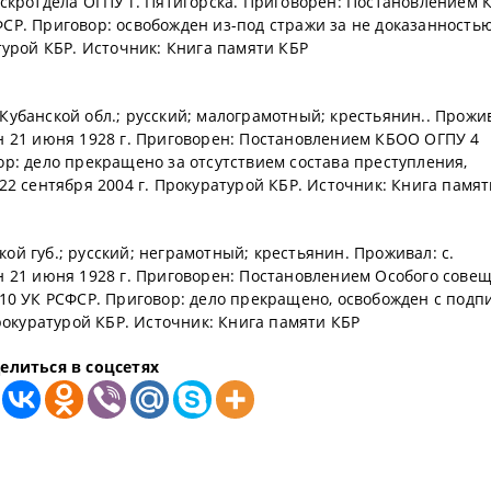
скротдела ОГПУ г. Пятигорска. Приговорен: Постановлением 
СФСР. Приговор: освобожден из-под стражи за не доказанность
турой КБР. Источник: Книга памяти КБР
. Кубанской обл.; русский; малограмотный; крестьянин.. Прожив
н 21 июня 1928 г. Приговорен: Постановлением КБОО ОГПУ 4
овор: дело прекращено за отсутствием состава преступления,
22 сентября 2004 г. Прокуратурой КБР. Источник: Книга памят
ской губ.; русский; неграмотный; крестьянин. Проживал: с.
н 21 июня 1928 г. Приговорен: Постановлением Особого сове
58-10 УК РСФСР. Приговор: дело прекращено, освобожден с подп
рокуратурой КБР. Источник: Книга памяти КБР
елиться в соцсетях