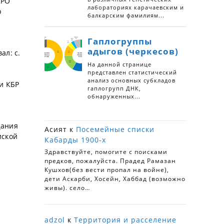
КРО
ю
ал: с.
и КБР
щания
Асият
к
Посемейные списки
иской
Кабарды 1900-х
Здравствуйте, помогите с поисками
предков, пожалуйста. Прадед Рамазан
Кушхов(без вести пропал на войне),
дети Аскарби, Хосейн, Хаббад (возможно
живы). село…
adzol
к
Территория и расселение