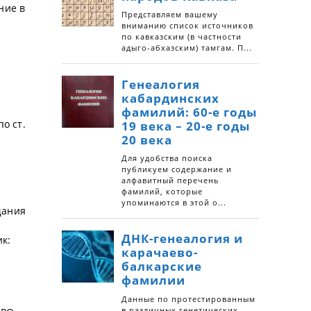
ние в
о
о ст.
щания
ик: