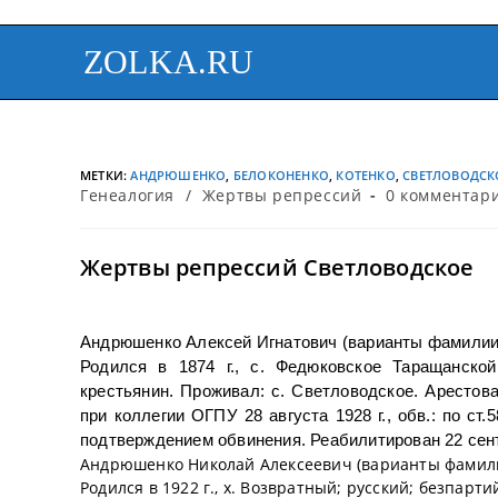
ZOLKA.RU
МЕТКИ
:
АНДРЮШЕНКО
,
БЕЛОКОНЕНКО
,
КОТЕНКО
,
СВЕТЛОВОДСК
Генеалогия
/
Жертвы репрессий
0 комментар
Жертвы репрессий Светловодское
Андрюшенко Алексей Игнатович (варианты фамилии
Родился в 1874 г., с. Федюковское Таращанской
крестьянин. Проживал: с. Светловодское. Арестов
при коллегии ОГПУ 28 августа 1928 г., обв.: по с
подтверждением обвинения. Реабилитирован 22 сент
Андрюшенко Николай Алексеевич (варианты фамил
Родился в 1922 г., х. Возвратный; русский; безпар