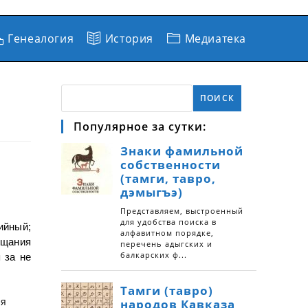
Генеалогия
История
Медиатека
ПОИСК
Популярное за сутки:
ийный;
ещания
 за не
ря