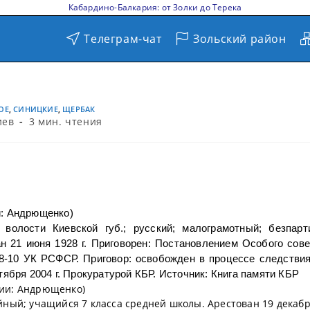
Кабардино-Балкария: от Золки до Терека
Телеграм-чат
Зольский район
ОЕ
,
СИНИЦКИЕ
,
ЩЕРБАК
иев
3 мин. чтения
: Андрющенко)
 волости Киевской губ.; русский; малограмотный; безпарт
ан 21 июня 1928 г. Приговорен: Постановлением Особого сов
т.58-10 УК РСФСР. Приговор: освобожден в процессе следствия
ября 2004 г. Прокуратурой КБР. Источник: Книга памяти КБР
ии: Андрющенко)
тийный; учащийся 7 класса средней школы. Арестован 19 декаб