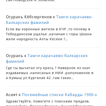
Осуракъ Кёбсюргенов
к
Тамги карачаево-
балкарских фамилий
Если вы коренные жители в КЧР ,то почему в
Тебердинском ущелье ,начиная с горы Шоана
жили народность Алты Кесеки ?…
Осуракъ
к
Тамги карачаево-балкарских
фамилий
Где ты вычитал эту ересь ? Наверное из книг
издаваемых ,написаных в НИИ ,раположеное в
а.Кумыш ул.Курганая 42 ,там таких…
Асият
к
Посемейные списки Кабарды 1900-х
Здравствуйте, помогите с поисками предков,