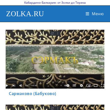
Кабардино-Балкария: от Золки до Терека
ZOLKA.RU
Меню
Сармаково (Бабуково)