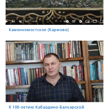
Каменномостское (Кармово)
К 100-летию Кабардино-Балкарской