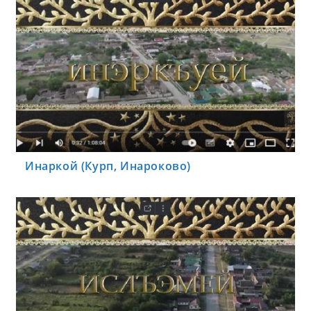
Инаркой (Курп, Инароково)