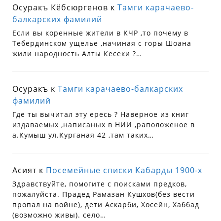
Осуракъ Кёбсюргенов
к
Тамги карачаево-
балкарских фамилий
Если вы коренные жители в КЧР ,то почему в
Тебердинском ущелье ,начиная с горы Шоана
жили народность Алты Кесеки ?…
Осуракъ
к
Тамги карачаево-балкарских
фамилий
Где ты вычитал эту ересь ? Наверное из книг
издаваемых ,написаных в НИИ ,раположеное в
а.Кумыш ул.Курганая 42 ,там таких…
Асият
к
Посемейные списки Кабарды 1900-х
Здравствуйте, помогите с поисками предков,
пожалуйста. Прадед Рамазан Кушхов(без вести
пропал на войне), дети Аскарби, Хосейн, Хаббад
(возможно живы). село…