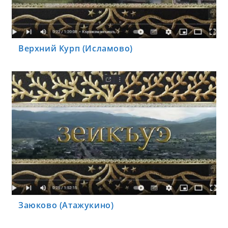
Верхний Курп (Исламово)
Заюково (Атажукино)