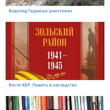
Водопад Гедмишх уничтожен
Вести КБР. Память в наследство