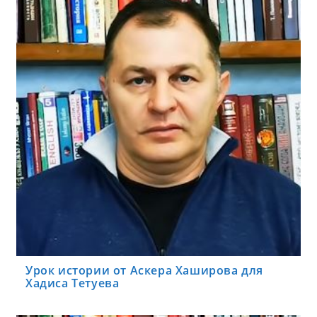
Урок истории от Аскера Хаширова для
Хадиса Тетуева