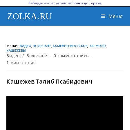
Кабардино-Балкария: от Золки до Терека
ZOLKA.RU
Меню
МЕТКИ
:
ВИДЕО
,
ЗОЛЬЧАНЕ
,
КАМЕННОМОСТСКОЕ
,
КАРМОВО
,
КАШЕЖЕВЫ
Видео
/
Зольчане
0 комментариев
1 мин чтения
Кашежев Талиб Псабидович