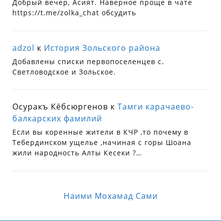
Добрый вечер, Асият. Наверное проще в чате
https://t.me/zolka_chat обсудить
adzol
к
История Зольского района
Добавлены списки первопоселенцев с.
Светловодское и Зольское.
Осуракъ Кёбсюргенов
к
Тамги карачаево-
балкарских фамилий
Если вы коренные жители в КЧР ,то почему в
Тебердинском ущелье ,начиная с горы Шоана
жили народность Алты Кесеки ?…
Наими Мохамад Сами