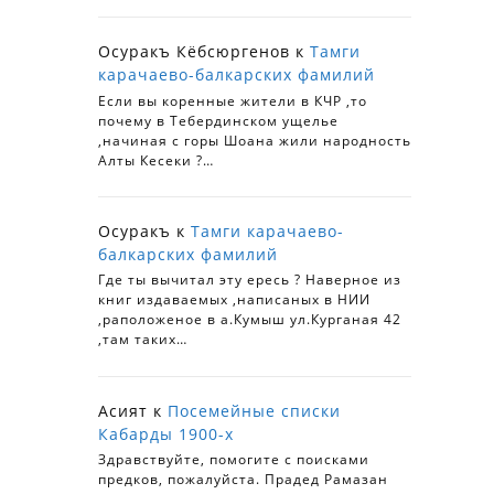
Осуракъ Кёбсюргенов
к
Тамги
карачаево-балкарских фамилий
Если вы коренные жители в КЧР ,то
почему в Тебердинском ущелье
,начиная с горы Шоана жили народность
Алты Кесеки ?…
Осуракъ
к
Тамги карачаево-
балкарских фамилий
Где ты вычитал эту ересь ? Наверное из
книг издаваемых ,написаных в НИИ
,раположеное в а.Кумыш ул.Курганая 42
,там таких…
Асият
к
Посемейные списки
Кабарды 1900-х
Здравствуйте, помогите с поисками
предков, пожалуйста. Прадед Рамазан