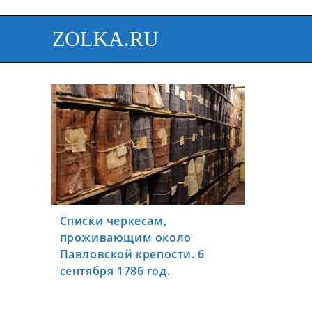
ZOLKA.RU
Списки черкесам,
проживающим около
Павловской крепости. 6
сентября 1786 год.