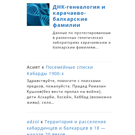
Асият
к
Посемейные списки
Кабарды 1900-х
Здравствуйте, помогите с поисками
предков, пожалуйста. Прадед Рамазан
Кушхов(без вести пропал на войне),
дети Аскарби, Хосейн, Хаббад (возможно
живы). село…
adzol
к
Территория и расселение
кабардинцев и балкарцев в 18 —
начале 20 веков