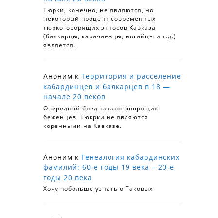
Тюрки, конечно, не являются, но
некоторый процент современных
тюркоговорящих этносов Кавказа
(балкарцы, карачаевцы, ногайцы и т.д.)
является.
Аноним
к
Территория и расселение
кабардинцев и балкарцев в 18 —
начале 20 веков
Очередной бред татароговорящих
беженцев. Тюкрки не являются
коренными на Кавказе.
Аноним
к
Генеалогия кабардинских
фамилий: 60-е годы 19 века – 20-е
годы 20 века
Хочу побольше узнать о Таковых