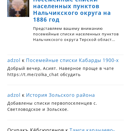
adzol
к
Посемейные списки Кабарды 1900-х
Добрый вечер, Асият. Наверное проще в чате
https://t.me/zolka_chat обсудить
adzol
к
История Зольского района
Добавлены списки первопоселенцев с.
Светловодское и Зольское.
Осуракъ Кёбсюргенов
к
Тамги карачаево-