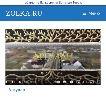
Кабардино-Балкария: от Золки до Терека
ZOLKA.RU
Меню
Аргудан