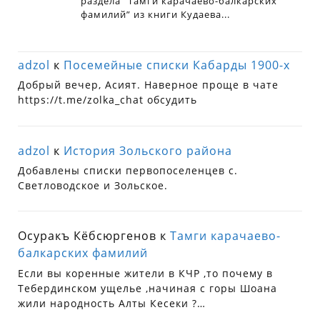
adzol
к
Посемейные списки Кабарды 1900-х
Добрый вечер, Асият. Наверное проще в чате
https://t.me/zolka_chat обсудить
adzol
к
История Зольского района
Добавлены списки первопоселенцев с.
Светловодское и Зольское.
Осуракъ Кёбсюргенов
к
Тамги карачаево-
балкарских фамилий
Если вы коренные жители в КЧР ,то почему в
Тебердинском ущелье ,начиная с горы Шоана
жили народность Алты Кесеки ?…