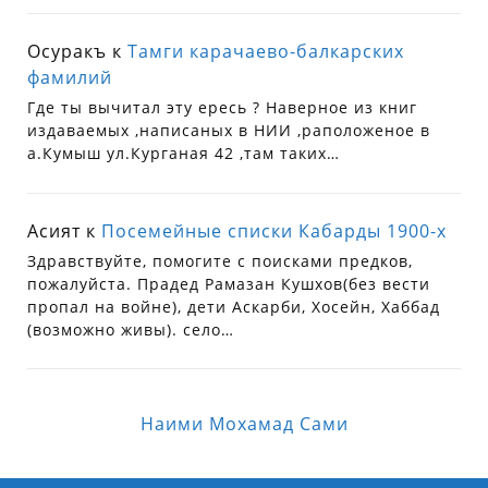
Осуракъ
к
Тамги карачаево-балкарских
фамилий
Где ты вычитал эту ересь ? Наверное из книг
издаваемых ,написаных в НИИ ,раположеное в
а.Кумыш ул.Курганая 42 ,там таких…
Асият
к
Посемейные списки Кабарды 1900-х
Здравствуйте, помогите с поисками предков,
пожалуйста. Прадед Рамазан Кушхов(без вести
пропал на войне), дети Аскарби, Хосейн, Хаббад
(возможно живы). село…
Наими Мохамад Сами