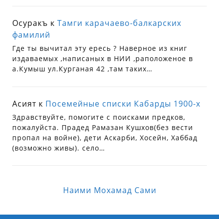
Осуракъ
к
Тамги карачаево-балкарских
фамилий
Где ты вычитал эту ересь ? Наверное из книг
издаваемых ,написаных в НИИ ,раположеное в
а.Кумыш ул.Курганая 42 ,там таких…
Асият
к
Посемейные списки Кабарды 1900-х
Здравствуйте, помогите с поисками предков,
пожалуйста. Прадед Рамазан Кушхов(без вести
пропал на войне), дети Аскарби, Хосейн, Хаббад
(возможно живы). село…
Наими Мохамад Сами