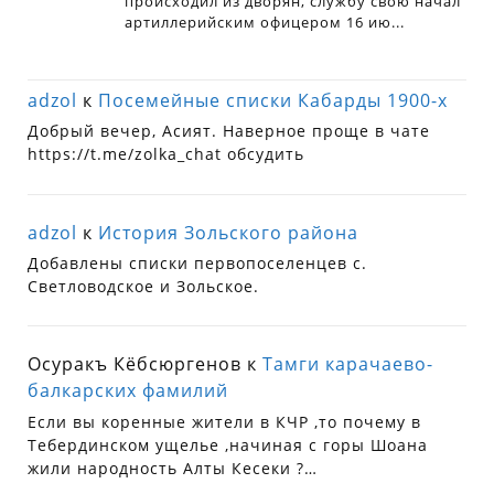
adzol
к
Посемейные списки Кабарды 1900-х
Добрый вечер, Асият. Наверное проще в чате
https://t.me/zolka_chat обсудить
adzol
к
История Зольского района
Добавлены списки первопоселенцев с.
Светловодское и Зольское.
Осуракъ Кёбсюргенов
к
Тамги карачаево-
балкарских фамилий
Если вы коренные жители в КЧР ,то почему в
Тебердинском ущелье ,начиная с горы Шоана
жили народность Алты Кесеки ?…