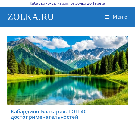
Кабардино-Балкария: от Золки до Терека
ZOLKA.RU
Меню
Кабардино-Балкария: ТОП-40
достопримечательностей