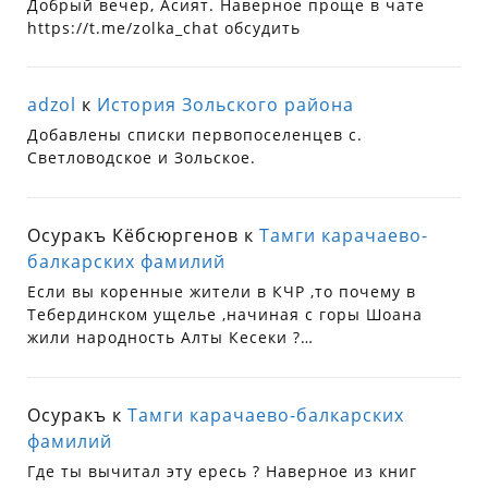
Добрый вечер, Асият. Наверное проще в чате
https://t.me/zolka_chat обсудить
adzol
к
История Зольского района
Добавлены списки первопоселенцев с.
Светловодское и Зольское.
Осуракъ Кёбсюргенов
к
Тамги карачаево-
балкарских фамилий
Если вы коренные жители в КЧР ,то почему в
Тебердинском ущелье ,начиная с горы Шоана
жили народность Алты Кесеки ?…
Осуракъ
к
Тамги карачаево-балкарских
фамилий
Где ты вычитал эту ересь ? Наверное из книг