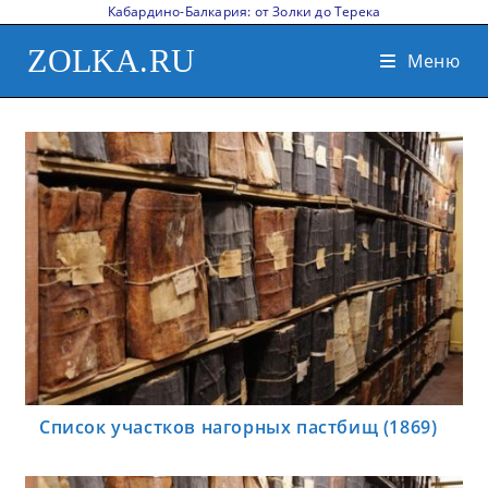
Кабардино-Балкария: от Золки до Терека
ZOLKA.RU
Меню
Список участков нагорных пастбищ (1869)